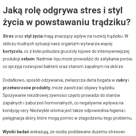
Jaką rolę odgrywa stres i styl
życia w powstawaniu trądziku?
Stres
oraz
styl życia
mają znaczący wpływ na rozwój trądziku. W
obliczu trudnych sytuacji nasz organizm wytwarza więcej
kortyzolu
, co z kolei pobudza gruczoły łojowe do intensywniejszej
produkcji
sebum
. Nadmiar łoju może prowadzić do zatykania porów,
co sprzyja rozwojowi bakterii oraz stanom zapalnym na skórze.
Dodatkowo, sposób odżywiania, zwłaszcza dieta bogata w
cukry
i
przetworzone produkty
, może zaostrzać objawy trądziku.
Spożywanie niezdrowej żywności często prowadzi do stanów
zapalnych i zaburzeń hormonalnych, co negatywnie wpływa na
kondycję cery. Niezwykle istotna jest także odpowiednia higiena i
pielęgnacja skóry, które mogą pomóc w złagodzeniu tego problemu.
Wyniki badań
wskazują, że osoby poddawane dużemu stresowi