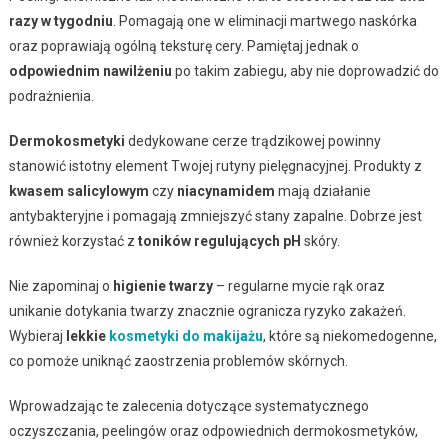
razy w tygodniu
. Pomagają one w eliminacji martwego naskórka
oraz poprawiają ogólną teksturę cery. Pamiętaj jednak o
odpowiednim nawilżeniu
po takim zabiegu, aby nie doprowadzić do
podrażnienia.
Dermokosmetyki
dedykowane cerze trądzikowej powinny
stanowić istotny element Twojej rutyny pielęgnacyjnej. Produkty z
kwasem salicylowym
czy
niacynamidem
mają działanie
antybakteryjne i pomagają zmniejszyć stany zapalne. Dobrze jest
również korzystać z
toników regulujących pH
skóry.
Nie zapominaj o
higienie twarzy
– regularne mycie rąk oraz
unikanie dotykania twarzy znacznie ogranicza ryzyko zakażeń.
Wybieraj
lekkie
kosmetyki do makijażu
, które są niekomedogenne,
co pomoże uniknąć zaostrzenia problemów skórnych.
Wprowadzając te zalecenia dotyczące systematycznego
oczyszczania, peelingów oraz odpowiednich dermokosmetyków,