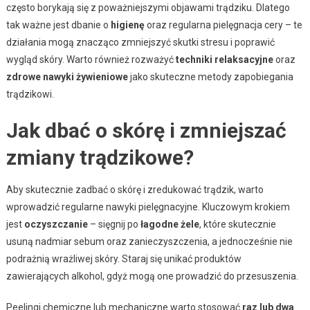
często borykają się z poważniejszymi objawami trądziku. Dlatego
tak ważne jest dbanie o
higienę
oraz regularna pielęgnacja cery – te
działania mogą znacząco zmniejszyć skutki stresu i poprawić
wygląd skóry. Warto również rozważyć
techniki relaksacyjne
oraz
zdrowe nawyki żywieniowe
jako skuteczne metody zapobiegania
trądzikowi.
Jak dbać o skórę i zmniejszać
zmiany trądzikowe?
Aby skutecznie zadbać o skórę i zredukować trądzik, warto
wprowadzić regularne nawyki pielęgnacyjne. Kluczowym krokiem
jest
oczyszczanie
– sięgnij po
łagodne żele
, które skutecznie
usuną nadmiar sebum oraz zanieczyszczenia, a jednocześnie nie
podrażnią wrażliwej skóry. Staraj się unikać produktów
zawierających alkohol, gdyż mogą one prowadzić do przesuszenia.
Peelingi chemiczne lub mechaniczne warto stosować
raz lub dwa