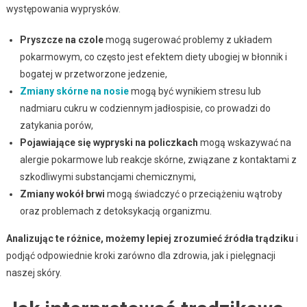
występowania wyprysków.
Pryszcze na czole
mogą sugerować problemy z układem
pokarmowym, co często jest efektem diety ubogiej w błonnik i
bogatej w przetworzone jedzenie,
Zmiany skórne na nosie
mogą być wynikiem stresu lub
nadmiaru cukru w codziennym jadłospisie, co prowadzi do
zatykania porów,
Pojawiające się wypryski na policzkach
mogą wskazywać na
alergie pokarmowe lub reakcje skórne, związane z kontaktami z
szkodliwymi substancjami chemicznymi,
Zmiany wokół brwi
mogą świadczyć o przeciążeniu wątroby
oraz problemach z detoksykacją organizmu.
Analizując te różnice, możemy lepiej zrozumieć źródła trądziku
i
podjąć odpowiednie kroki zarówno dla zdrowia, jak i pielęgnacji
naszej skóry.