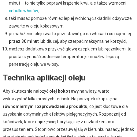
minut – to nie tylko poprawi krążenie krwi, ale także wzmocni
cebulki włosów
,
taki masaż pomoże również lepiej wchłonąć składniki odżywcze
zawarte w oleju kokosowym,
po nałożeniu oleju warto pozostawić go na włosach co najmniej
przez 30 minut
lub dłużej, aby czerpać maksymalne korzyści,
możesz dodatkowo przykryć głowę czepkiem lub ręcznikiem; ta
prosta czynność podniesie temperaturę i umożliwi lepszą
penetrację oleju we włosy.
Technika aplikacji oleju
Aby skutecznie nałożyć
olej kokosowy
na włosy, warto
wykorzystać kilka prostych technik. Na początek skup się na
równomiernym rozprowadzeniu produktu
, co jest kluczowe dla
uzyskania optymalnych efektów pielęgnacyjnych. Rozpocznij od
końcówek, które najczęściej borykają się z uszkodzeniami i
przesuszeniem. Stopniowo przesuwaj się w kierunku nasady, jednak
staraj się nie nakładać zbyt dużej ilości oleju w tej części, by nie