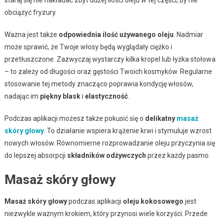
obciążyć fryzury.
Ważna jest także
odpowiednia ilość używanego oleju
. Nadmiar
może sprawić, że Twoje włosy będą wyglądały ciężko i
przetłuszczone. Zazwyczaj wystarczy kilka kropel lub łyżka stołowa
– to zależy od długości oraz gęstości Twoich kosmyków. Regularne
stosowanie tej metody znacząco poprawia kondycję włosów,
nadając im
piękny blask
i
elastyczność
.
Podczas aplikacji możesz także pokusić się o
delikatny
masaż
skóry głowy
. To działanie wspiera krążenie krwi i stymuluje wzrost
nowych włosów. Równomierne rozprowadzanie oleju przyczynia się
do lepszej absorpcji
składników odżywczych
przez każdy pasmo.
Masaż skóry głowy
Masaż skóry głowy
podczas aplikacji
oleju kokosowego
jest
niezwykle ważnym krokiem, który przynosi wiele korzyści. Przede