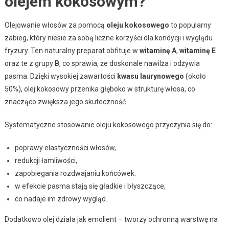
olejem kokosowym?
Olejowanie włosów za pomocą
oleju kokosowego
to popularny
zabieg, który niesie za sobą liczne korzyści dla kondycji i wyglądu
fryzury. Ten naturalny preparat obfituje w
witaminę A
,
witaminę E
oraz te z grupy
B
, co sprawia, że doskonale nawilża i odżywia
pasma. Dzięki wysokiej zawartości
kwasu laurynowego
(około
50%), olej kokosowy przenika głęboko w strukturę włosa, co
znacząco zwiększa jego skuteczność.
Systematyczne stosowanie oleju kokosowego przyczynia się do:
poprawy elastyczności włosów,
redukcji łamliwości,
zapobiegania rozdwajaniu końcówek.
w efekcie pasma stają się gładkie i błyszczące,
co nadaje im zdrowy wygląd.
Dodatkowo olej działa jak emolient – tworzy ochronną warstwę na