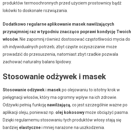
produktów termoochronnych przed użyciem prostownicy bądź
lokówki to doskonałe rozwiązania.
Dodatkowo regularne aplikowanie masek nawilżających
przynajmniej raz w tygodniu znacząco poprawi kondycję Twoich
włosów.
Nie zapomnij również dostosować częstotliwości mycia do
ich indywidualnych potrzeb; zbyt częste oczyszczanie może
prowadzić do przesuszenia, natomiast zbyt rzadkie pozwala
zachować naturalny balans lipidowy.
Stosowanie odżywek i masek
Stosowanie odżywek
i
masek
po olejowaniu to istotny krok w
pielęgnacji włosów, który ma ogromny wpływ na ich zdrowie.
Odżywki pełnią funkcję
nawilżającą
, co jest szczególnie ważne po
aplikacji oleju, ponieważ np.
olej kokosowy
może obciążyć pasma.
Dzięki regularnemu stosowaniu tych produktów włosy stają się
bardziej
elastyczne
i mniej narażone na uszkodzenia.