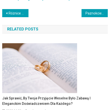
Nawigacja
Różnice między pomadką a szminką: co wybrać dla swoich ust?
Paznokcie jesienne: trendy, kolory i inspiracje na sezon 2023
wpisu
RELATED POSTS
Jak Sprawić, By Twoje Przyjęcie Weselne Było Zabawą I
Eleganckim Doświadczeniem Dla Każdego?