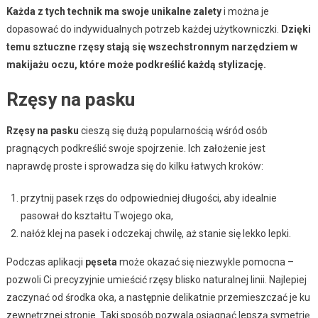
Każda z tych technik ma swoje unikalne zalety
i można je
dopasować do indywidualnych potrzeb każdej użytkowniczki.
Dzięki
temu sztuczne rzęsy stają się wszechstronnym narzędziem w
makijażu oczu, które może podkreślić każdą stylizację.
Rzęsy na pasku
Rzęsy na pasku
cieszą się dużą popularnością wśród osób
pragnących podkreślić swoje spojrzenie. Ich założenie jest
naprawdę proste i sprowadza się do kilku łatwych kroków:
przytnij pasek rzęs do odpowiedniej długości, aby idealnie
pasował do kształtu Twojego oka,
nałóż klej na pasek i odczekaj chwilę, aż stanie się lekko lepki.
Podczas aplikacji
pęseta
może okazać się niezwykle pomocna –
pozwoli Ci precyzyjnie umieścić rzęsy blisko naturalnej linii. Najlepiej
zaczynać od środka oka, a następnie delikatnie przemieszczać je ku
zewnętrznej stronie. Taki sposób pozwala osiągnąć lepszą symetrię