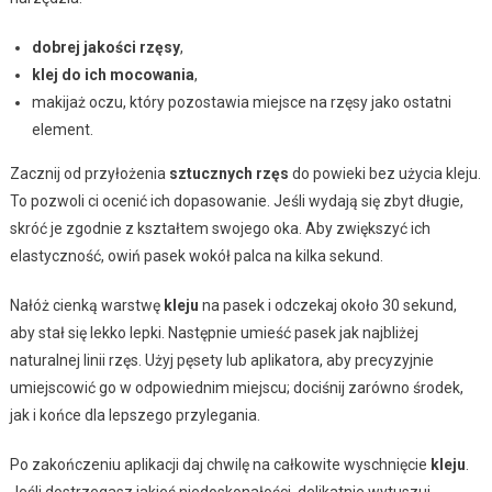
dobrej jakości rzęsy
,
klej do ich mocowania
,
makijaż oczu, który pozostawia miejsce na rzęsy jako ostatni
element.
Zacznij od przyłożenia
sztucznych rzęs
do powieki bez użycia kleju.
To pozwoli ci ocenić ich dopasowanie. Jeśli wydają się zbyt długie,
skróć je zgodnie z kształtem swojego oka. Aby zwiększyć ich
elastyczność, owiń pasek wokół palca na kilka sekund.
Nałóż cienką warstwę
kleju
na pasek i odczekaj około 30 sekund,
aby stał się lekko lepki. Następnie umieść pasek jak najbliżej
naturalnej linii rzęs. Użyj pęsety lub aplikatora, aby precyzyjnie
umiejscowić go w odpowiednim miejscu; dociśnij zarówno środek,
jak i końce dla lepszego przylegania.
Po zakończeniu aplikacji daj chwilę na całkowite wyschnięcie
kleju
.
Jeśli dostrzegasz jakieś niedoskonałości, delikatnie wytuszuj