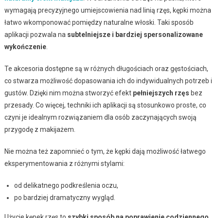
wymagają precyzyjnego umiejscowienia nad linią rzęs, kępki można
łatwo wkomponować pomiędzy naturalne włoski. Taki sposób
aplikacji pozwala na
subtelniejsze i bardziej spersonalizowane
wykończenie
.
Te akcesoria dostępne są w różnych długościach oraz gęstościach,
co stwarza możliwość dopasowania ich do indywidualnych potrzeb i
gustów. Dzięki nim można stworzyć efekt
pełniejszych rzęs
bez
przesady. Co więcej, techniki ich aplikacji są stosunkowo proste, co
czyni je idealnym rozwiązaniem dla osób zaczynających swoją
przygodę z makijażem.
Nie można też zapomnieć o tym, że kępki dają możliwość łatwego
eksperymentowania z różnymi stylami:
od delikatnego podkreślenia oczu,
po bardziej dramatyczny wygląd.
Użycie kępek rzęs to
szybki sposób na poprawienie codziennego