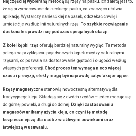
Najczęściej wybieraną metodą
są rzęsy na pasku. Ich zaletą jest to,
że są przymocowane do cienkiego paska, co znacząco ułatwia
aplikację. Wystarczy nanieść klej na pasek, odczekać chwilę i
umieścić je wzdłuż linii naturalnych rzęs.
To szybkie rozwiązanie
doskonale sprawdzi się podczas specjalnych okazji.
Z kolei kępki rzęs
oferują bardziej naturalny wygląd. Ta metoda
polega na przyklejaniu pojedynczych kępek między naturalnymi
rzęsami, co pozwala na dostosowanie gęstości i długości według
własnych preferencji.
Choć proces ten wymaga nieco więcej
czasu i precyzji, efekty mogą być naprawdę satysfakcjonujące.
Rzęsy magnetyczne
stanowią nowoczesną alternatywę dla
tradycyjnego kleju. Składają się z dwóch rzędów – jeden mocuje się
do górnej powieki, a drugi do dolnej.
Dzięki zastosowaniu
magnesów unikamy użycia kleju, co czyni tę metodę
bezpieczniejszą dla osób z wrażliwymi powiekami oraz
łatwiejszą w usuwaniu.