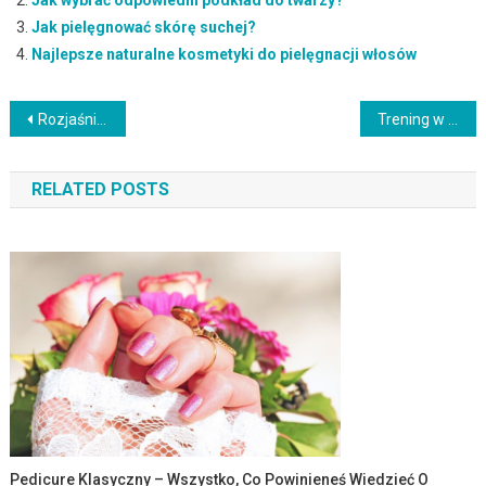
Jak pielęgnować skórę suchej?
Najlepsze naturalne kosmetyki do pielęgnacji włosów
Nawigacja
Rozjaśniacz do włosów – jak działa, jak długo trzymać i błędy
Trening w domu: Jak efektywnie ćwiczyć i osiągać cele?
wpisu
RELATED POSTS
Pedicure Klasyczny – Wszystko, Co Powinieneś Wiedzieć O