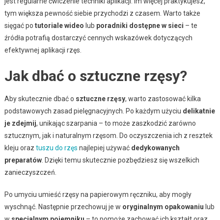
jest regularne ćwiczenie techniki aplikacji. Im więcej praktykujesz,
tym większa pewność siebie przychodzi z czasem. Warto także
sięgać po
tutoriale wideo
lub
poradniki dostępne w sieci
– te
źródła potrafią dostarczyć cennych wskazówek dotyczących
efektywnej aplikacji rzęs.
Jak dbać o sztuczne rzęsy?
Aby skutecznie dbać o
sztuczne rzęsy
, warto zastosować kilka
podstawowych zasad pielęgnacyjnych. Po każdym użyciu
delikatnie
je zdejmij
, unikając szarpania – to może zaszkodzić zarówno
sztucznym, jak i naturalnym rzęsom. Do oczyszczenia ich z resztek
kleju oraz
tuszu do rzęs
najlepiej używać
dedykowanych
preparatów
. Dzięki temu skutecznie pozbędziesz się wszelkich
zanieczyszczeń.
Po umyciu umieść rzęsy na papierowym ręczniku, aby mogły
wyschnąć. Następnie przechowuj je w
oryginalnym opakowaniu
lub
w
specjalnym pojemniku
– to pomoże zachować ich kształt oraz