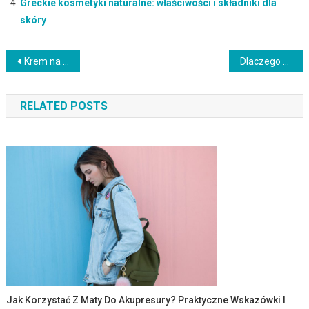
Greckie kosmetyki naturalne: właściwości i składniki dla
skóry
Nawigacja
Krem na szyję i dekolt – klucz do młodego wyglądu i pielęgnacji
Dlaczego makijaż permanentny się nie przyjmuje? Oto przyczyny
wpisu
RELATED POSTS
Jak Korzystać Z Maty Do Akupresury? Praktyczne Wskazówki I