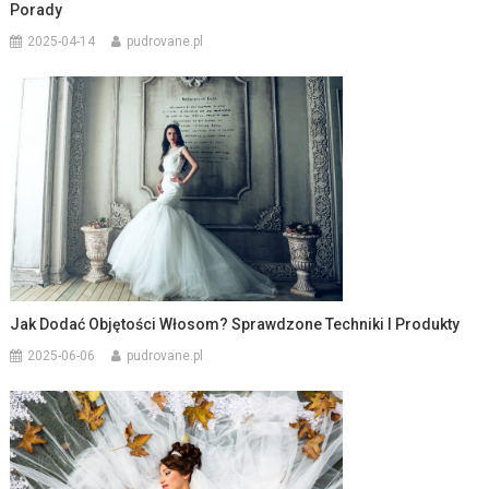
Porady
2025-04-14
pudrovane.pl
Jak Dodać Objętości Włosom? Sprawdzone Techniki I Produkty
2025-06-06
pudrovane.pl