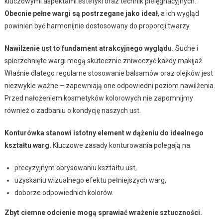
kluczowymi aspektami estetyki oraz technik pielęgnacyjnych.
Obecnie pełne wargi są postrzegane jako ideał
, a ich wygląd
powinien być harmonijnie dostosowany do proporcji twarzy.
Nawilżenie ust to fundament atrakcyjnego wyglądu.
Suche i
spierzchnięte wargi mogą skutecznie zniweczyć każdy makijaż.
Właśnie dlatego regularne stosowanie balsamów oraz olejków jest
niezwykle ważne – zapewniają one odpowiedni poziom nawilżenia.
Przed nałożeniem kosmetyków kolorowych nie zapomnijmy
również o zadbaniu o kondycję naszych ust.
Konturówka stanowi istotny element w dążeniu do idealnego
kształtu warg.
Kluczowe zasady konturowania polegają na:
precyzyjnym obrysowaniu kształtu ust,
uzyskaniu wizualnego efektu pełniejszych warg,
doborze odpowiednich kolorów.
Zbyt ciemne odcienie mogą sprawiać wrażenie sztuczności.