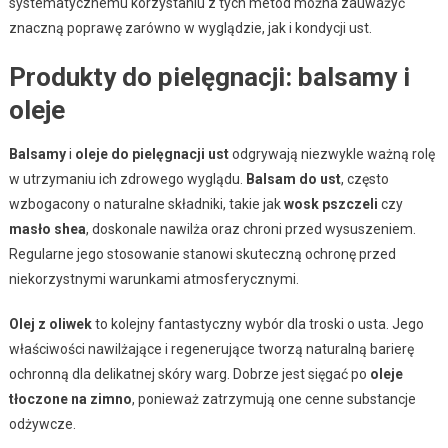
systematycznemu korzystaniu z tych metod można zauważyć
znaczną poprawę zarówno w wyglądzie, jak i kondycji ust.
Produkty do pielęgnacji: balsamy i
oleje
Balsamy
i
oleje do pielęgnacji ust
odgrywają niezwykle ważną rolę
w utrzymaniu ich zdrowego wyglądu.
Balsam do ust
, często
wzbogacony o naturalne składniki, takie jak
wosk pszczeli
czy
masło shea
, doskonale nawilża oraz chroni przed wysuszeniem.
Regularne jego stosowanie stanowi skuteczną ochronę przed
niekorzystnymi warunkami atmosferycznymi.
Olej z oliwek
to kolejny fantastyczny wybór dla troski o usta. Jego
właściwości nawilżające i regenerujące tworzą naturalną barierę
ochronną dla delikatnej skóry warg. Dobrze jest sięgać po
oleje
tłoczone na zimno
, ponieważ zatrzymują one cenne substancje
odżywcze.