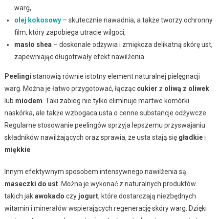
warg,
olej kokosowy
– skutecznie nawadnia, a także tworzy ochronny
film, który zapobiega utracie wilgoci,
masło shea
– doskonale odżywia i zmiękcza delikatną skórę ust,
zapewniając długotrwały efekt nawilżenia.
Peelingi
stanowią równie istotny element naturalnej pielęgnacji
warg. Można je łatwo przygotować, łącząc
cukier
z
oliwą z oliwek
lub
miodem
. Taki zabieg nie tylko eliminuje martwe komórki
naskórka, ale także wzbogaca usta o cenne substancje odżywcze.
Regularne stosowanie peelingów sprzyja lepszemu przyswajaniu
składników nawilżających oraz sprawia, że usta stają się
gładkie
i
miękkie
.
Innym efektywnym sposobem intensywnego nawilżenia są
maseczki do ust
. Można je wykonać z naturalnych produktów
takich jak
awokado
czy
jogurt
, które dostarczają niezbędnych
witamin i minerałów wspierających regenerację skóry warg. Dzięki