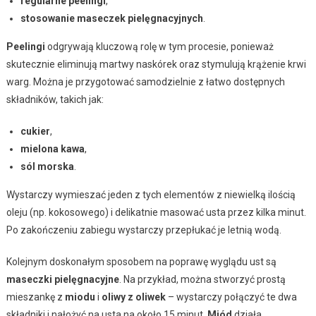
regularne peelingi
,
stosowanie maseczek pielęgnacyjnych
.
Peelingi
odgrywają kluczową rolę w tym procesie, ponieważ
skutecznie eliminują martwy naskórek oraz stymulują krążenie krwi
warg. Można je przygotować samodzielnie z łatwo dostępnych
składników, takich jak:
cukier
,
mielona kawa
,
sól morska
.
Wystarczy wymieszać jeden z tych elementów z niewielką ilością
oleju (np. kokosowego) i delikatnie masować usta przez kilka minut.
Po zakończeniu zabiegu wystarczy przepłukać je letnią wodą.
Kolejnym doskonałym sposobem na poprawę wyglądu ust są
maseczki pielęgnacyjne
. Na przykład, można stworzyć prostą
mieszankę z
miodu
i
oliwy z oliwek
– wystarczy połączyć te dwa
składniki i nałożyć na usta na około 15 minut.
Miód
działa