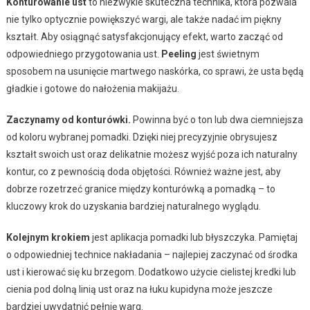
Konturowanie ust
to niezwykle skuteczna technika, która pozwala
nie tylko optycznie powiększyć wargi, ale także nadać im piękny
kształt. Aby osiągnąć satysfakcjonujący efekt, warto zacząć od
odpowiedniego przygotowania ust.
Peeling
jest świetnym
sposobem na usunięcie martwego naskórka, co sprawi, że usta będą
gładkie i gotowe do nałożenia makijażu.
Zaczynamy od konturówki.
Powinna być o ton lub dwa ciemniejsza
od koloru wybranej pomadki. Dzięki niej precyzyjnie obrysujesz
kształt swoich ust oraz delikatnie możesz wyjść poza ich naturalny
kontur, co z pewnością doda objętości. Również ważne jest, aby
dobrze rozetrzeć granice między konturówką a pomadką – to
kluczowy krok do uzyskania bardziej naturalnego wyglądu.
Kolejnym krokiem
jest aplikacja pomadki lub błyszczyka. Pamiętaj
o odpowiedniej technice nakładania – najlepiej zaczynać od środka
ust i kierować się ku brzegom. Dodatkowo użycie cielistej kredki lub
cienia pod dolną linią ust oraz na łuku kupidyna może jeszcze
bardziej uwydatnić pełnię warg.