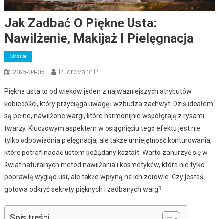
Jak Zadbać O Piękne Usta:
Nawilżenie, Makijaż I Pielęgnacja
Uroda
Pudrovane.pl
2025-04-05
Piękne usta to od wieków jeden z najważniejszych atrybutów
kobiecości, który przyciąga uwagę i wzbudza zachwyt. Dziś ideałem
są pełne, nawilżone wargi, które harmonijnie współgrają z rysami
twarzy. Kluczowym aspektem w osiągnięciu tego efektu jest nie
tylko odpowiednia pielęgnacja, ale także umiejętność konturowania,
które potrafi nadać ustom pożądany kształt. Warto zanurzyć się w
świat naturalnych metod nawilżania i kosmetyków, które nie tylko
poprawią wygląd ust, ale także wpłyną na ich zdrowie. Czy jesteś
gotowa odkryć sekrety pięknych i zadbanych warg?
Spis treści