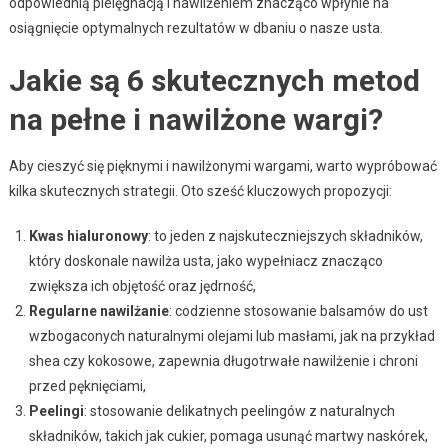
odpowiednią pielęgnacją i nawilżeniem znacząco wpłynie na
osiągnięcie optymalnych rezultatów w dbaniu o nasze usta.
Jakie są 6 skutecznych metod
na pełne i nawilżone wargi?
Aby cieszyć się pięknymi i nawilżonymi wargami, warto wypróbować
kilka skutecznych strategii. Oto sześć kluczowych propozycji:
Kwas hialuronowy
: to jeden z najskuteczniejszych składników,
który doskonale nawilża usta, jako wypełniacz znacząco
zwiększa ich objętość oraz jędrność,
Regularne nawilżanie
: codzienne stosowanie balsamów do ust
wzbogaconych naturalnymi olejami lub masłami, jak na przykład
shea czy kokosowe, zapewnia długotrwałe nawilżenie i chroni
przed pęknięciami,
Peelingi
: stosowanie delikatnych peelingów z naturalnych
składników, takich jak cukier, pomaga usunąć martwy naskórek,