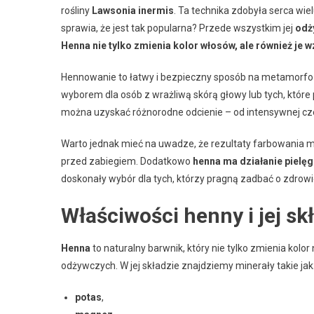
rośliny
Lawsonia inermis
. Ta technika zdobyła serca wi
sprawia, że jest tak popularna? Przede wszystkim jej
odż
Henna nie tylko zmienia kolor włosów, ale również je w
Hennowanie to łatwy i bezpieczny sposób na metamorfoz
wyborem dla osób z wrażliwą skórą głowy lub tych, które
można uzyskać różnorodne odcienie – od intensywnej czer
Warto jednak mieć na uwadze, że rezultaty farbowania mo
przed zabiegiem. Dodatkowo
henna ma działanie pielę
doskonały wybór dla tych, którzy pragną zadbać o zdrow
Właściwości henny i jej sk
Henna
to naturalny barwnik, który nie tylko zmienia kol
odżywczych. W jej składzie znajdziemy minerały takie jak
potas
,