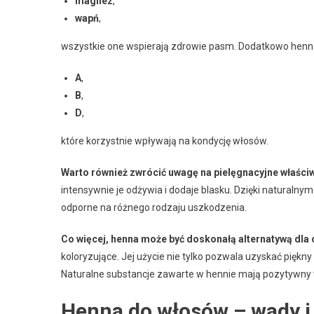
magnez
,
wapń
,
wszystkie one wspierają zdrowie pasm. Dodatkowo henna
A
,
B
,
D
,
które korzystnie wpływają na kondycję włosów.
Warto również zwrócić uwagę na pielęgnacyjne właściw
intensywnie je odżywia i dodaje blasku. Dzięki naturalny
odporne na różnego rodzaju uszkodzenia.
Co więcej, henna może być doskonałą alternatywą dla
koloryzujące. Jej użycie nie tylko pozwala uzyskać piękny 
Naturalne substancje zawarte w hennie mają pozytywny 
Henna do włosów – wady i 