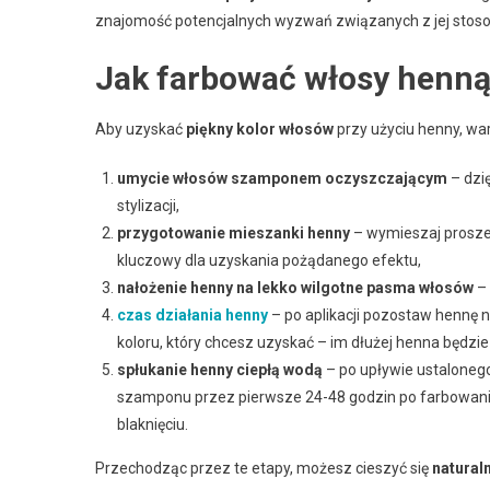
znajomość potencjalnych wyzwań związanych z jej stos
Jak farbować włosy henn
Aby uzyskać
piękny kolor włosów
przy użyciu henny, war
umycie włosów szamponem oczyszczającym
– dzi
stylizacji,
przygotowanie mieszanki henny
– wymieszaj proszek
kluczowy dla uzyskania pożądanego efektu,
nałożenie henny na lekko wilgotne pasma włosów
– 
czas działania henny
– po aplikacji pozostaw hennę n
koloru, który chcesz uzyskać – im dłużej henna będzie 
spłukanie henny ciepłą wodą
– po upływie ustaloneg
szamponu przez pierwsze 24-48 godzin po farbowaniu, 
blaknięciu.
Przechodząc przez te etapy, możesz cieszyć się
natural