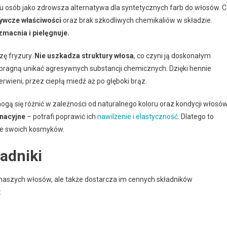
elu osób jako zdrowsza alternatywa dla syntetycznych farb do włosów. 
ywcze właściwości
oraz brak szkodliwych chemikaliów w składzie.
zmacnia i pielęgnuje.
ę fryzury.
Nie uszkadza struktury włosa
, co czyni ją doskonałym
 pragną unikać agresywnych substancji chemicznych. Dzięki hennie
wieni, przez ciepłą miedź aż po głęboki brąz.
gą się różnić w zależności od naturalnego koloru oraz kondycji włosó
gnacyjne
– potrafi poprawić ich
nawilżenie i elastyczność
. Dlatego to
ie swoich kosmyków.
ładniki
or naszych włosów, ale także dostarcza im cennych składników
: