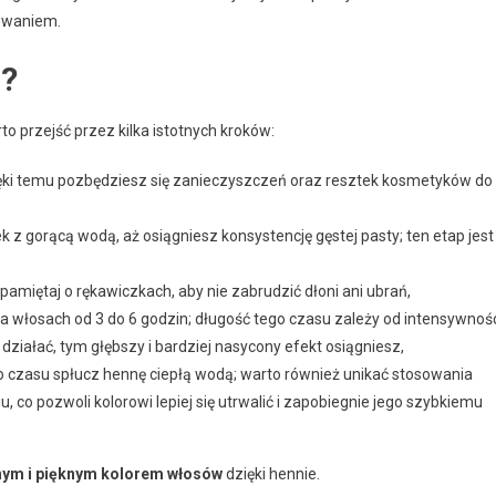
owaniem.
ą?
to przejść przez kilka istotnych kroków:
ęki temu pozbędziesz się zanieczyszczeń oraz resztek kosmetyków do
 z gorącą wodą, aż osiągniesz konsystencję gęstej pasty; ten etap jest
pamiętaj o rękawiczkach, aby nie zabrudzić dłoni ani ubrań,
a włosach od 3 do 6 godzin; długość tego czasu zależy od intensywnoś
działać, tym głębszy i bardziej nasycony efekt osiągniesz,
o czasu spłucz hennę ciepłą wodą; warto również unikać stosowania
co pozwoli kolorowi lepiej się utrwalić i zapobiegnie jego szybkiemu
nym i pięknym kolorem włosów
dzięki hennie.