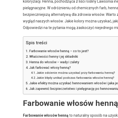
koloryzacji. Henna, pochodząca z liści rośliny Lawsonia in
pielęgnacyjne. W odróżnieniu od chemicznych farb, henna 
bezpieczniejszą alternatywą dla zdrowia włosów. Warto zg
wygląd naszych włosów. Jakie kolory można uzyskać, jakie
Odpowiedzi na te pytania mogą zaskoczyć niejednego mił
Spis treści
Farbowanie włosów henną – co to jest?
Właściwości henny i jej składniki
Henna do włosów – wady i zalety
Jak farbować włosy henną?
Jakie odcienie można uzyskać przy farbowaniu henną?
Jakie błędy unikać podczas farbowania włosów henną?
Jakie efekty można uzyskać hennowaniem włosów i jaka jes
Jak zapewnić bezpieczeństwo i pielęgnację po hennowani
Farbowanie włosów henną –
Farbowanie włosów henną
to naturalny sposób na uzyska