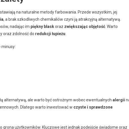
 stawiają na naturalne metody farbowania. Przede wszystkim, jej
ia
, a brak szkodliwych chemikaliów czyni ją atrakcyjną alternatywą.
osów, nadając im
piękny blask
oraz
zwiększając objętość
. Warto
y oraz zdolność do
redukcji łupieżu
.
e minusy:
łą alternatywą, ale warto być ostrożnym wobec ewentualnych
alergii
n
 hennowych. Dlatego warto inwestować w
czyste i sprawdzone
go grona użytkowników. Kluczowe jest jednak podejście świadome oraz