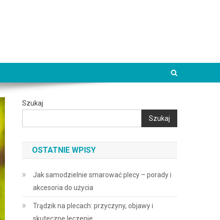
Szukaj
Szukaj
OSTATNIE WPISY
Jak samodzielnie smarować plecy – porady i
akcesoria do użycia
Trądzik na plecach: przyczyny, objawy i
skuteczne leczenie