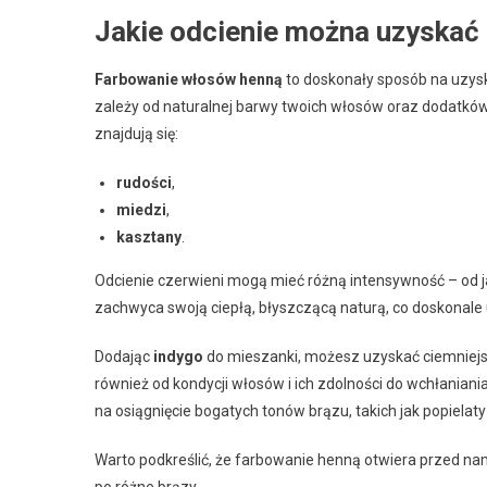
Jakie odcienie można uzyskać
Farbowanie włosów henną
to doskonały sposób na uzyska
zależy od naturalnej barwy twoich włosów oraz dodatków, 
znajdują się:
rudości
,
miedzi
,
kasztany
.
Odcienie czerwieni mogą mieć różną intensywność – od 
zachwyca swoją ciepłą, błyszczącą naturą, co doskonale
Dodając
indygo
do mieszanki, możesz uzyskać ciemniejsze
również od kondycji włosów i ich zdolności do wchłaniani
na osiągnięcie bogatych tonów brązu, takich jak popielat
Warto podkreślić, że farbowanie henną otwiera przed nam
po różne brązy.