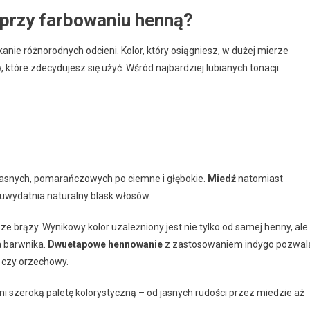
 przy farbowaniu henną?
nie różnorodnych odcieni. Kolor, który osiągniesz, w dużej mierze
które zdecydujesz się użyć. Wśród najbardziej lubianych tonacji
jasnych, pomarańczowych po ciemne i głębokie.
Miedź
natomiast
 uwydatnia naturalny blask włosów.
 brązy. Wynikowy kolor uzależniony jest nie tylko od samej henny, ale
a barwnika.
Dwuetapowe hennowanie
z zastosowaniem indygo pozwal
y czy orzechowy.
i szeroką paletę kolorystyczną – od jasnych rudości przez miedzie aż