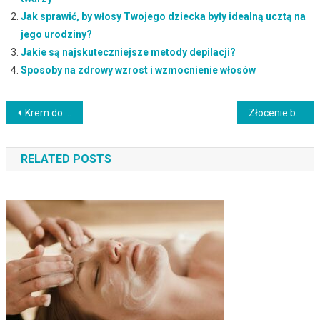
Jak sprawić, by włosy Twojego dziecka były idealną ucztą na
jego urodziny?
Jakie są najskuteczniejsze metody depilacji?
Sposoby na zdrowy wzrost i wzmocnienie włosów
Nawigacja
Krem do twarzy w ciąży – pielęgnacja i bezpieczne składniki
Złocenie bezmatrycowe – nowoczesna technologia w opakowaniach
wpisu
RELATED POSTS