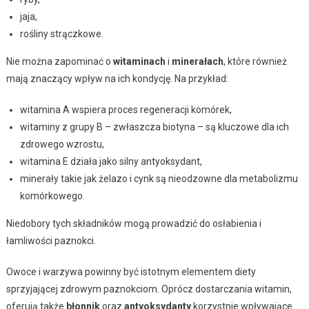
jaja,
rośliny strączkowe.
Nie można zapominać o
witaminach
i
minerałach
, które również
mają znaczący wpływ na ich kondycję. Na przykład:
witamina A wspiera proces regeneracji komórek,
witaminy z grupy B – zwłaszcza biotyna – są kluczowe dla ich
zdrowego wzrostu,
witamina E działa jako silny antyoksydant,
minerały takie jak żelazo i cynk są nieodzowne dla metabolizmu
komórkowego.
Niedobory tych składników mogą prowadzić do osłabienia i
łamliwości paznokci.
Owoce i warzywa powinny być istotnym elementem diety
sprzyjającej zdrowym paznokciom. Oprócz dostarczania witamin,
oferują także
błonnik
oraz
antyoksydanty
korzystnie wpływające