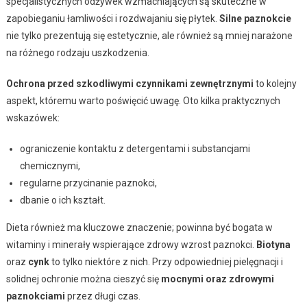
specjalistycznych odżywek wzmacniających są skuteczne w
zapobieganiu łamliwości i rozdwajaniu się płytek.
Silne paznokcie
nie tylko prezentują się estetycznie, ale również są mniej narażone
na różnego rodzaju uszkodzenia.
Ochrona przed szkodliwymi czynnikami zewnętrznymi
to kolejny
aspekt, któremu warto poświęcić uwagę. Oto kilka praktycznych
wskazówek:
ograniczenie kontaktu z detergentami i substancjami
chemicznymi,
regularne przycinanie paznokci,
dbanie o ich kształt.
Dieta również ma kluczowe znaczenie; powinna być bogata w
witaminy i minerały wspierające zdrowy wzrost paznokci.
Biotyna
oraz
cynk
to tylko niektóre z nich. Przy odpowiedniej pielęgnacji i
solidnej ochronie można cieszyć się
mocnymi oraz zdrowymi
paznokciami
przez długi czas.