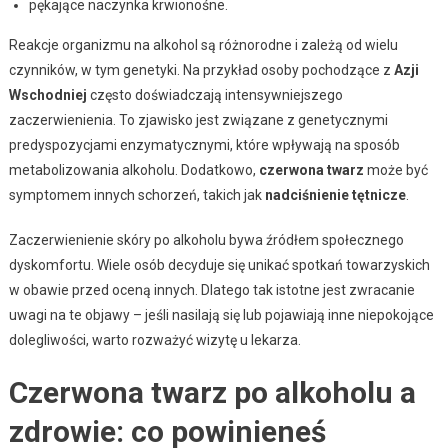
pękające naczynka krwionośne.
Reakcje organizmu na alkohol są różnorodne i zależą od wielu
czynników, w tym genetyki. Na przykład osoby pochodzące z
Azji
Wschodniej
często doświadczają intensywniejszego
zaczerwienienia. To zjawisko jest związane z genetycznymi
predyspozycjami enzymatycznymi, które wpływają na sposób
metabolizowania alkoholu. Dodatkowo,
czerwona twarz
może być
symptomem innych schorzeń, takich jak
nadciśnienie tętnicze
.
Zaczerwienienie skóry po alkoholu bywa źródłem społecznego
dyskomfortu. Wiele osób decyduje się unikać spotkań towarzyskich
w obawie przed oceną innych. Dlatego tak istotne jest zwracanie
uwagi na te objawy – jeśli nasilają się lub pojawiają inne niepokojące
dolegliwości, warto rozważyć wizytę u lekarza.
Czerwona twarz po alkoholu a
zdrowie: co powinieneś