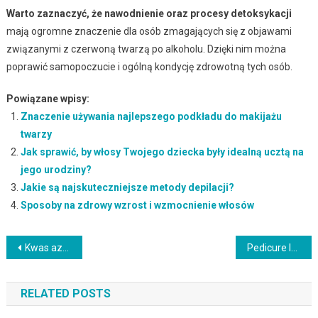
Warto zaznaczyć, że nawodnienie oraz procesy detoksykacji
mają ogromne znaczenie dla osób zmagających się z objawami
związanymi z czerwoną twarzą po alkoholu. Dzięki nim można
poprawić samopoczucie i ogólną kondycję zdrowotną tych osób.
Powiązane wpisy:
Znaczenie używania najlepszego podkładu do makijażu
twarzy
Jak sprawić, by włosy Twojego dziecka były idealną ucztą na
jego urodziny?
Jakie są najskuteczniejsze metody depilacji?
Sposoby na zdrowy wzrost i wzmocnienie włosów
Nawigacja
Kwas azelainowy – z czym go nie łączyć dla bezpieczeństwa?
Pedicure leczniczy – poznaj jego zalety i wskazania do zabiegu
wpisu
RELATED POSTS