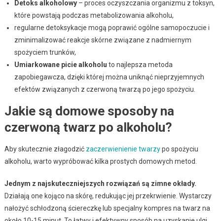
Detoks alkoholowy
– proces oczyszczania organizmu z toksyn,
które powstają podczas metabolizowania alkoholu,
regularne detoksykacje mogą poprawić ogólne samopoczucie i
zminimalizować reakcje skórne związane z nadmiernym
spożyciem trunków,
Umiarkowane picie alkoholu
to najlepsza metoda
zapobiegawcza, dzięki której można uniknąć nieprzyjemnych
efektów związanych z czerwoną twarzą po jego spożyciu.
Jakie są domowe sposoby na
czerwoną twarz po alkoholu?
Aby skutecznie złagodzić
zaczerwienienie twarzy
po spożyciu
alkoholu, warto wypróbować kilka prostych domowych metod.
Jednym z najskuteczniejszych rozwiązań są zimne okłady.
Działają one kojąco na skórę, redukując jej przekrwienie. Wystarczy
nałożyć schłodzoną ściereczkę lub specjalny kompres na twarz na
około 10-15 minut. To łatwy i efektywny sposób na uzyskanie ulgi.