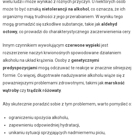
wielu ludzi i może wynikać z różnych przyczyn. U niektórych osób
może to być oznaką
nietolerancji na alkohol
, co oznacza, że ich
organizmy mają trudności z jego przerabianiem. W wyniku tego
mogą gromadzić się szkodliwe substancje, takie jak
aldehyd
octowy
, co prowadzi do charakterystycznego zaczerwienienia cery.
Innym czynnikiem wywołującym
czerwone wypieki
jest
rozszerzenie naczyń krwionośnych spowodowane działaniem
alkoholu na układ krążenia. Osoby z
genetycznymi
predyspozycjami
mogą odczuwać te reakcje w znacznie silniejszej
formie. Co więcej, długotrwałe nadużywanie alkoholu wiąże się z
poważniejszymi problemami zdrowotnymi, takimi jak
marskość
wątroby
czy
trądzik różowaty
.
Aby skutecznie poradzić sobie z tym problemem, warto pomyśleć o:
ograniczeniu spożycia alkoholu,
zapewnieniu odpowiedniej hydratacji,
unikaniu sytuacji sprzyjających nadmiernemu piciu,