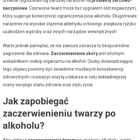
drinków tygodniowo są bardziej narażone na
problemy sercowo-
naczyniowe
. Czerwona twarz może być sygnałem ostrzegawczym,
który sugeruje konieczność ograniczenia picia alkoholu. Długotrwałe
narażenie na wysokie stężenia aldehydu octowego zwiększa ryzyko
uszkodzeń wątroby oraz innych narządów wewnętrznych.
Warto jednak pamiętać, że nie zawsze oznacza to bezpośrednie
zagrożenie dla zdrowia.
Zaczerwienienie skóry
jest istotnym
wskaźnikiem reakcji organizmu na alkohol. Osoby doświadczające
tego objawu powinny być świadome możliwych konsekwencji
zdrowotnych i rozważyć wizytę u lekarza w celu dokładniejszej
oceny swojego stanu zdrowia oraz stylu życia.
Jak zapobiegać
zaczerwienieniu twarzy po
alkoholu?
Aby uniknąć
zaczerwienienia twarzy
po spożyciu alkoholu, warto