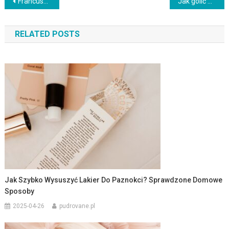
Nawigacja
Francuski manicure: historia, trendy i perfekcyjny DIY w 2024
Jak golić miejsca intymne bez podrażnień? Praktyczne porady
wpisu
RELATED POSTS
Jak Szybko Wysuszyć Lakier Do Paznokci? Sprawdzone Domowe
Sposoby
2025-04-26
pudrovane.pl