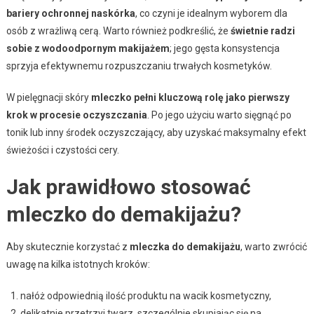
bariery ochronnej naskórka
, co czyni je idealnym wyborem dla
osób z wrażliwą cerą. Warto również podkreślić, że
świetnie radzi
sobie z wodoodpornym makijażem
; jego gęsta konsystencja
sprzyja efektywnemu rozpuszczaniu trwałych kosmetyków.
W pielęgnacji skóry
mleczko pełni kluczową rolę jako pierwszy
krok w procesie oczyszczania
. Po jego użyciu warto sięgnąć po
tonik lub inny środek oczyszczający, aby uzyskać maksymalny efekt
świeżości i czystości cery.
Jak prawidłowo stosować
mleczko do demakijażu?
Aby skutecznie korzystać z
mleczka do demakijażu
, warto zwrócić
uwagę na kilka istotnych kroków:
nałóż odpowiednią ilość produktu na wacik kosmetyczny,
delikatnie przetrzyj twarz, szczególnie skupiając się na