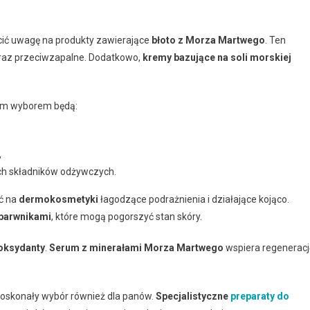
ócić uwagę na produkty zawierające
błoto z Morza Martwego
. Ten
 oraz przeciwzapalne. Dodatkowo,
kremy bazujące na soli morskiej
nym wyborem będą:
,
ych składników odżywczych.
ć na
dermokosmetyki
łagodzące podrażnienia i działające kojąco.
barwnikami
, które mogą pogorszyć stan skóry.
oksydanty
.
Serum z minerałami Morza Martwego
wspiera regeneracj
 doskonały wybór również dla panów.
Specjalistyczne
preparaty do