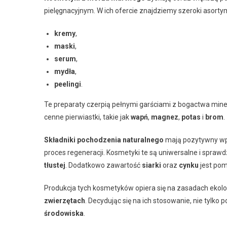
pielęgnacyjnym. W ich ofercie znajdziemy szeroki asortym
kremy
,
maski
,
serum
,
mydła
,
peelingi
.
Te preparaty czerpią pełnymi garściami z bogactwa mine
cenne pierwiastki, takie jak
wapń
,
magnez
,
potas
i
brom
.
Składniki pochodzenia naturalnego
mają pozytywny wpł
proces regeneracji. Kosmetyki te są uniwersalne i spraw
tłustej
. Dodatkowo zawartość
siarki
oraz
cynku
jest pom
Produkcja tych kosmetyków opiera się na zasadach ekolog
zwierzętach
. Decydując się na ich stosowanie, nie tylko
środowiska
.