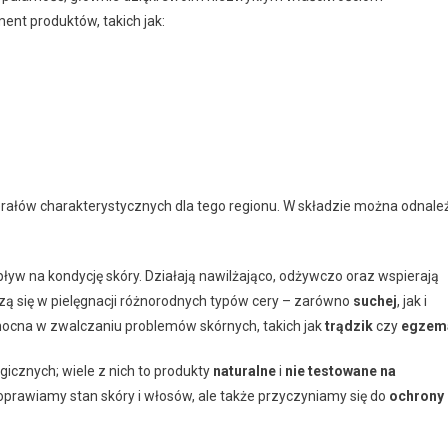
ent produktów, takich jak:
rałów charakterystycznych dla tego regionu. W składzie można odnale
yw na kondycję skóry. Działają nawilżająco, odżywczo oraz wspierają
dzą się w pielęgnacji różnorodnych typów cery – zarówno
suchej
, jak i
ocna w zwalczaniu problemów skórnych, takich jak
trądzik
czy
egzem
icznych; wiele z nich to produkty
naturalne
i
nie testowane na
 poprawiamy stan skóry i włosów, ale także przyczyniamy się do
ochrony