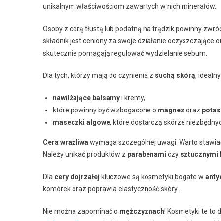
unikalnym właściwościom zawartych w nich minerałów.
Osoby z cerą tłustą lub podatną na trądzik powinny zwr
składnik jest ceniony za swoje działanie oczyszczające
skutecznie pomagają regulować wydzielanie sebum.
Dla tych, którzy mają do czynienia z
suchą skórą
, ideal
nawilżające balsamy
i kremy,
które powinny być wzbogacone o
magnez
oraz
potas
maseczki algowe
, które dostarczą skórze niezbędn
Cera wrażliwa
wymaga szczególnej uwagi. Warto stawia
Należy unikać produktów z
parabenami
czy
sztucznymi 
Dla
cery dojrzałej
kluczowe są kosmetyki bogate w
anty
komórek oraz poprawia elastyczność skóry.
Nie można zapominać o
mężczyznach
! Kosmetyki te to