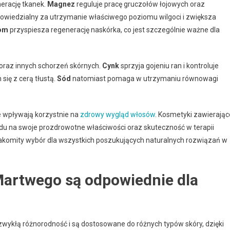
erację tkanek.
Magnez
reguluje pracę gruczołów łojowych oraz
powiedzialny za utrzymanie właściwego poziomu wilgoci i zwiększa
om
przyspiesza regenerację naskórka, co jest szczególnie ważne dla
u oraz innych schorzeń skórnych.
Cynk
sprzyja gojeniu ran i kontroluje
się z cerą tłustą.
Sód
natomiast pomaga w utrzymaniu równowagi
że wpływają korzystnie na
zdrowy wygląd włosów
. Kosmetyki zawierając
du na swoje prozdrowotne właściwości oraz skuteczność w terapii
akomity wybór dla wszystkich poszukujących naturalnych rozwiązań w
Martwego są odpowiednie dla
zwykłą różnorodność i są dostosowane do różnych typów skóry, dzięki