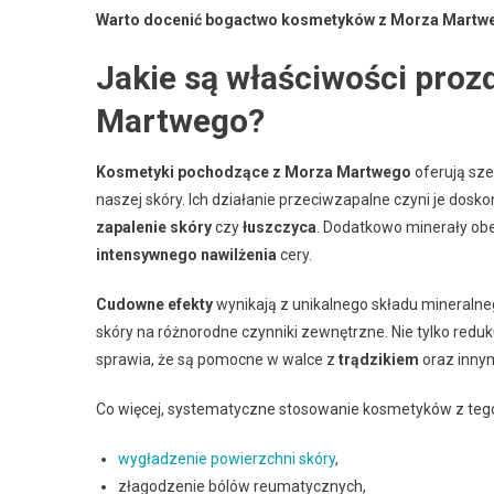
Warto docenić bogactwo kosmetyków z Morza Martw
Jakie są właściwości pro
Martwego?
Kosmetyki pochodzące z Morza Martwego
oferują sze
naszej skóry. Ich działanie przeciwzapalne czyni je dos
zapalenie skóry
czy
łuszczyca
. Dodatkowo minerały obe
intensywnego nawilżenia
cery.
Cudowne efekty
wynikają z unikalnego składu mineraln
skóry na różnorodne czynniki zewnętrzne. Nie tylko reduku
sprawia, że są pomocne w walce z
trądzikiem
oraz inny
Co więcej, systematyczne stosowanie kosmetyków z tego re
wygładzenie powierzchni skóry
,
złagodzenie bólów reumatycznych,