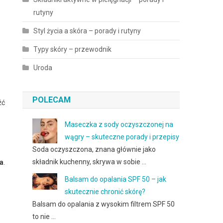
rutyny
Styl życia a skóra – porady i rutyny
Typy skóry – przewodnik
Uroda
POLECAM
źć
Maseczka z sody oczyszczonej na
wągry – skuteczne porady i przepisy
Soda oczyszczona, znana głównie jako
składnik kuchenny, skrywa w sobie …
a
.
Balsam do opalania SPF 50 – jak
skutecznie chronić skórę?
Balsam do opalania z wysokim filtrem SPF 50
to nie …