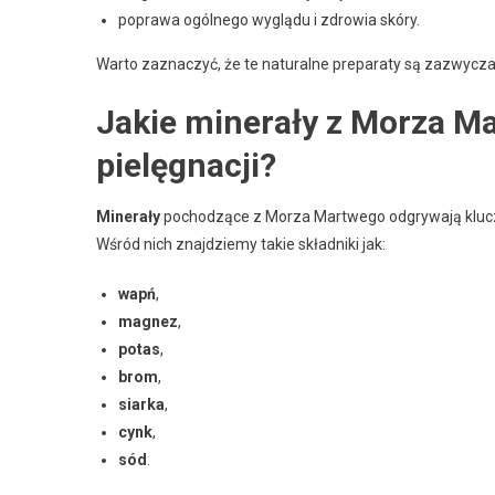
poprawa ogólnego wyglądu i zdrowia skóry.
Warto zaznaczyć, że te naturalne preparaty są zazwycz
Jakie minerały z Morza M
pielęgnacji?
Minerały
pochodzące z Morza Martwego odgrywają kluczow
Wśród nich znajdziemy takie składniki jak:
wapń
,
magnez
,
potas
,
brom
,
siarka
,
cynk
,
sód
.