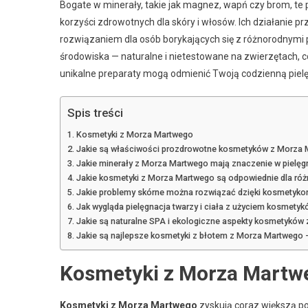
Bogate w minerały, takie jak magnez, wapń czy brom, te p
korzyści zdrowotnych dla skóry i włosów. Ich działanie p
rozwiązaniem dla osób borykających się z różnorodnymi p
środowiska — naturalne i nietestowane na zwierzętach, c
unikalne preparaty mogą odmienić Twoją codzienną pielę
Spis treści
Kosmetyki z Morza Martwego
Jakie są właściwości prozdrowotne kosmetyków z Morza
Jakie minerały z Morza Martwego mają znaczenie w pielęgn
Jakie kosmetyki z Morza Martwego są odpowiednie dla róż
Jakie problemy skórne można rozwiązać dzięki kosmetyk
Jak wygląda pielęgnacja twarzy i ciała z użyciem kosmet
Jakie są naturalne SPA i ekologiczne aspekty kosmetyków
Jakie są najlepsze kosmetyki z błotem z Morza Martwego –
Kosmetyki z Morza Martw
Kosmetyki z Morza Martwego
zyskują coraz większą p