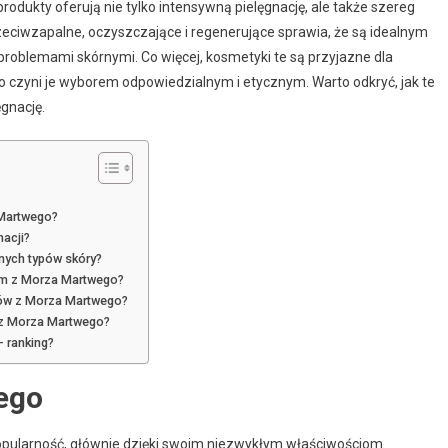
rodukty oferują nie tylko intensywną pielęgnację, ale także szereg
rzeciwzapalne, oczyszczające i regenerujące sprawia, że są idealnym
roblemami skórnymi. Co więcej, kosmetyki te są przyjazne dla
o czyni je wyborem odpowiedzialnym i etycznym. Warto odkryć, jak te
gnację.
 Martwego?
acji?
nych typów skóry?
om z Morza Martwego?
yków z Morza Martwego?
 z Morza Martwego?
 ranking?
ego
opularność, głównie dzięki swoim niezwykłym właściwościom