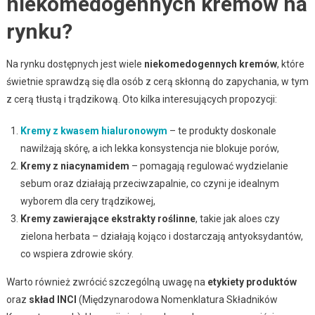
niekomedogennych kremów na
rynku?
Na rynku dostępnych jest wiele
niekomedogennych kremów
, które
świetnie sprawdzą się dla osób z cerą skłonną do zapychania, w tym
z cerą tłustą i trądzikową. Oto kilka interesujących propozycji:
Kremy z kwasem hialuronowym
– te produkty doskonale
nawilżają skórę, a ich lekka konsystencja nie blokuje porów,
Kremy z niacynamidem
– pomagają regulować wydzielanie
sebum oraz działają przeciwzapalnie, co czyni je idealnym
wyborem dla cery trądzikowej,
Kremy zawierające ekstrakty roślinne
, takie jak aloes czy
zielona herbata – działają kojąco i dostarczają antyoksydantów,
co wspiera zdrowie skóry.
Warto również zwrócić szczególną uwagę na
etykiety produktów
oraz
skład INCI
(Międzynarodowa Nomenklatura Składników