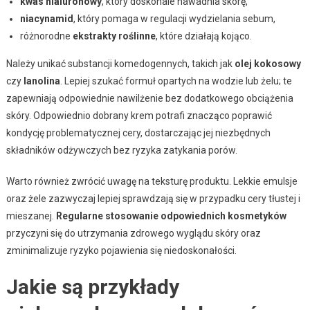
kwas hialuronowy
, który doskonale nawadnia skórę,
niacynamid
, który pomaga w regulacji wydzielania sebum,
różnorodne
ekstrakty roślinne
, które działają kojąco.
Należy unikać substancji komedogennych, takich jak
olej kokosowy
czy
lanolina
. Lepiej szukać formuł opartych na wodzie lub żelu; te
zapewniają odpowiednie nawilżenie bez dodatkowego obciążenia
skóry. Odpowiednio dobrany krem potrafi znacząco poprawić
kondycję problematycznej cery, dostarczając jej niezbędnych
składników odżywczych bez ryzyka zatykania porów.
Warto również zwrócić uwagę na teksturę produktu. Lekkie emulsje
oraz żele zazwyczaj lepiej sprawdzają się w przypadku cery tłustej i
mieszanej.
Regularne stosowanie odpowiednich kosmetyków
przyczyni się do utrzymania zdrowego wyglądu skóry oraz
zminimalizuje ryzyko pojawienia się niedoskonałości.
Jakie są przykłady