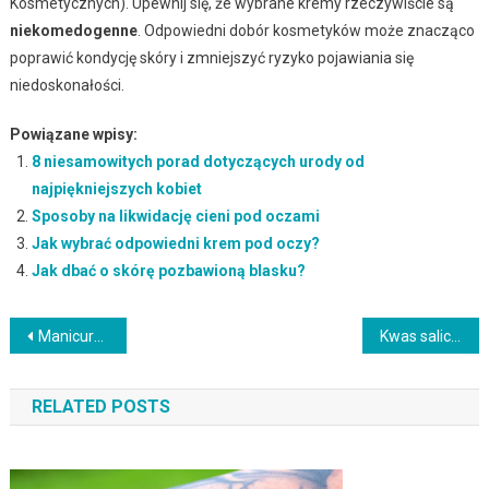
Kosmetycznych). Upewnij się, że wybrane kremy rzeczywiście są
niekomedogenne
. Odpowiedni dobór kosmetyków może znacząco
poprawić kondycję skóry i zmniejszyć ryzyko pojawiania się
niedoskonałości.
Powiązane wpisy:
8 niesamowitych porad dotyczących urody od
najpiękniejszych kobiet
Sposoby na likwidację cieni pod oczami
Jak wybrać odpowiedni krem pod oczy?
Jak dbać o skórę pozbawioną blasku?
Nawigacja
Manicure japoński – regeneracja paznokci krok po kroku
Kwas salicylowy – właściwości, zastosowanie i efekty w pielęgnacji skóry
wpisu
RELATED POSTS