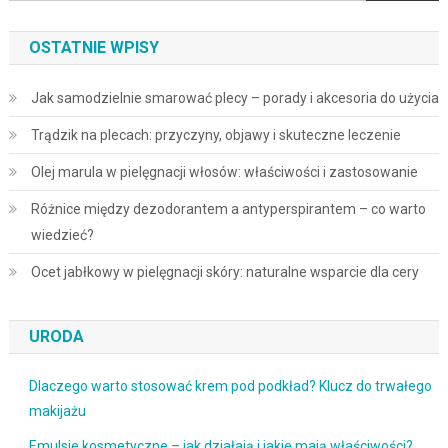
OSTATNIE WPISY
Jak samodzielnie smarować plecy – porady i akcesoria do użycia
Trądzik na plecach: przyczyny, objawy i skuteczne leczenie
Olej marula w pielęgnacji włosów: właściwości i zastosowanie
Różnice między dezodorantem a antyperspirantem – co warto
wiedzieć?
Ocet jabłkowy w pielęgnacji skóry: naturalne wsparcie dla cery
URODA
Dlaczego warto stosować krem pod podkład? Klucz do trwałego
makijażu
Emulsje kosmetyczne – jak działają i jakie mają właściwości?