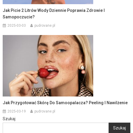
Jak Picie 2 Litrów Wody Dziennie Poprawia Zdrowie I
Samopoczucie?
2025-03-03
pudrovane.pl
Jak Przygotować Skórę Do Samoopalacza? Peeling I Nawilżenie
2025-03-19
pudrovane.pl
Szukaj
Szukaj