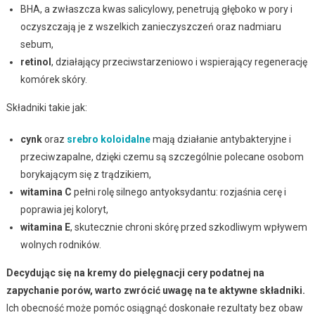
BHA, a zwłaszcza kwas salicylowy, penetrują głęboko w pory i
oczyszczają je z wszelkich zanieczyszczeń oraz nadmiaru
sebum,
retinol
, działający przeciwstarzeniowo i wspierający regenerację
komórek skóry.
Składniki takie jak:
cynk
oraz
srebro koloidalne
mają działanie antybakteryjne i
przeciwzapalne, dzięki czemu są szczególnie polecane osobom
borykającym się z trądzikiem,
witamina C
pełni rolę silnego antyoksydantu: rozjaśnia cerę i
poprawia jej koloryt,
witamina E
, skutecznie chroni skórę przed szkodliwym wpływem
wolnych rodników.
Decydując się na kremy do pielęgnacji cery podatnej na
zapychanie porów, warto zwrócić uwagę na te aktywne składniki.
Ich obecność może pomóc osiągnąć doskonałe rezultaty bez obaw