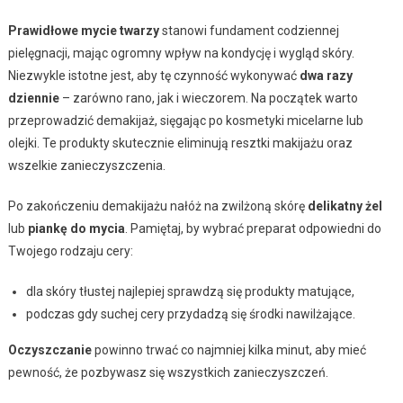
Prawidłowe mycie twarzy
stanowi fundament codziennej
pielęgnacji, mając ogromny wpływ na kondycję i wygląd skóry.
Niezwykle istotne jest, aby tę czynność wykonywać
dwa razy
dziennie
– zarówno rano, jak i wieczorem. Na początek warto
przeprowadzić demakijaż, sięgając po kosmetyki micelarne lub
olejki. Te produkty skutecznie eliminują resztki makijażu oraz
wszelkie zanieczyszczenia.
Po zakończeniu demakijażu nałóż na zwilżoną skórę
delikatny żel
lub
piankę do mycia
. Pamiętaj, by wybrać preparat odpowiedni do
Twojego rodzaju cery:
dla skóry tłustej najlepiej sprawdzą się produkty matujące,
podczas gdy suchej cery przydadzą się środki nawilżające.
Oczyszczanie
powinno trwać co najmniej kilka minut, aby mieć
pewność, że pozbywasz się wszystkich zanieczyszczeń.