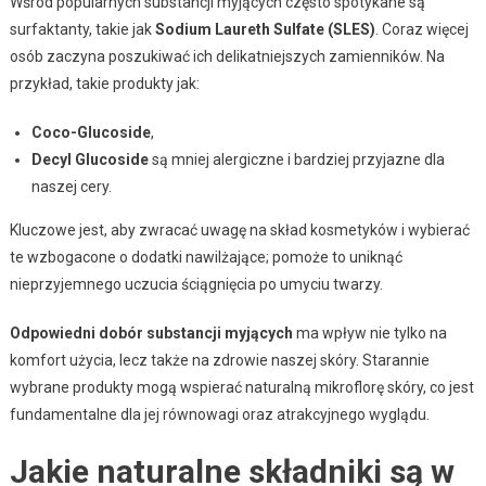
Wśród popularnych substancji myjących często spotykane są
surfaktanty, takie jak
Sodium Laureth Sulfate (SLES)
. Coraz więcej
osób zaczyna poszukiwać ich delikatniejszych zamienników. Na
przykład, takie produkty jak:
Coco-Glucoside
,
Decyl Glucoside
są mniej alergiczne i bardziej przyjazne dla
naszej cery.
Kluczowe jest, aby zwracać uwagę na skład kosmetyków i wybierać
te wzbogacone o dodatki nawilżające; pomoże to uniknąć
nieprzyjemnego uczucia ściągnięcia po umyciu twarzy.
Odpowiedni dobór substancji myjących
ma wpływ nie tylko na
komfort użycia, lecz także na zdrowie naszej skóry. Starannie
wybrane produkty mogą wspierać naturalną mikroflorę skóry, co jest
fundamentalne dla jej równowagi oraz atrakcyjnego wyglądu.
Jakie naturalne składniki są w