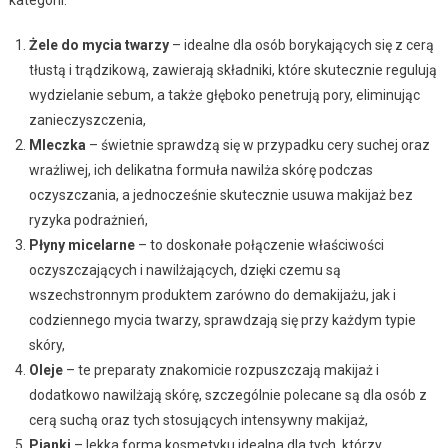
Żele do mycia twarzy
– idealne dla osób borykających się z cerą
tłustą i trądzikową, zawierają składniki, które skutecznie regulują
wydzielanie sebum, a także głęboko penetrują pory, eliminując
zanieczyszczenia,
Mleczka
– świetnie sprawdzą się w przypadku cery suchej oraz
wrażliwej, ich delikatna formuła nawilża skórę podczas
oczyszczania, a jednocześnie skutecznie usuwa makijaż bez
ryzyka podrażnień,
Płyny micelarne
– to doskonałe połączenie właściwości
oczyszczających i nawilżających, dzięki czemu są
wszechstronnym produktem zarówno do demakijażu, jak i
codziennego mycia twarzy, sprawdzają się przy każdym typie
skóry,
Oleje
– te preparaty znakomicie rozpuszczają makijaż i
dodatkowo nawilżają skórę, szczególnie polecane są dla osób z
cerą suchą oraz tych stosujących intensywny makijaż,
Pianki
– lekka forma kosmetyku idealna dla tych, którzy