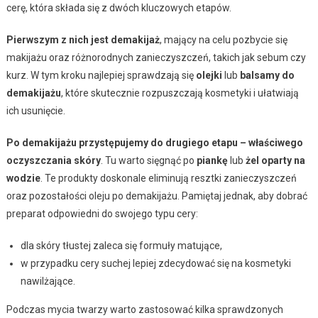
cerę, która składa się z dwóch kluczowych etapów.
Pierwszym z nich jest demakijaż
, mający na celu pozbycie się
makijażu oraz różnorodnych zanieczyszczeń, takich jak sebum czy
kurz. W tym kroku najlepiej sprawdzają się
olejki
lub
balsamy do
demakijażu
, które skutecznie rozpuszczają kosmetyki i ułatwiają
ich usunięcie.
Po demakijażu przystępujemy do drugiego etapu – właściwego
oczyszczania skóry
. Tu warto sięgnąć po
piankę
lub
żel oparty na
wodzie
. Te produkty doskonale eliminują resztki zanieczyszczeń
oraz pozostałości oleju po demakijażu. Pamiętaj jednak, aby dobrać
preparat odpowiedni do swojego typu cery:
dla skóry tłustej zaleca się formuły matujące,
w przypadku cery suchej lepiej zdecydować się na kosmetyki
nawilżające.
Podczas mycia twarzy warto zastosować kilka sprawdzonych