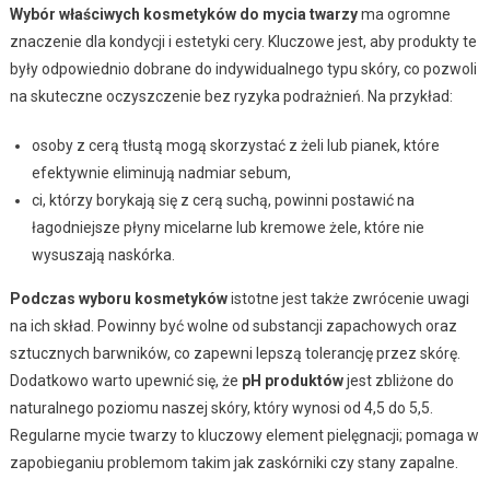
Wybór właściwych kosmetyków do mycia twarzy
ma ogromne
znaczenie dla kondycji i estetyki cery. Kluczowe jest, aby produkty te
były odpowiednio dobrane do indywidualnego typu skóry, co pozwoli
na skuteczne oczyszczenie bez ryzyka podrażnień. Na przykład:
osoby z cerą tłustą mogą skorzystać z żeli lub pianek, które
efektywnie eliminują nadmiar sebum,
ci, którzy borykają się z cerą suchą, powinni postawić na
łagodniejsze płyny micelarne lub kremowe żele, które nie
wysuszają naskórka.
Podczas wyboru kosmetyków
istotne jest także zwrócenie uwagi
na ich skład. Powinny być wolne od substancji zapachowych oraz
sztucznych barwników, co zapewni lepszą tolerancję przez skórę.
Dodatkowo warto upewnić się, że
pH produktów
jest zbliżone do
naturalnego poziomu naszej skóry, który wynosi od 4,5 do 5,5.
Regularne mycie twarzy to kluczowy element pielęgnacji; pomaga w
zapobieganiu problemom takim jak zaskórniki czy stany zapalne.