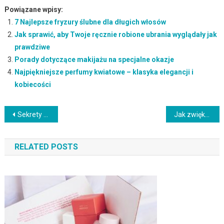
Powiązane wpisy:
7 Najlepsze fryzury ślubne dla długich włosów
Jak sprawić, aby Twoje ręcznie robione ubrania wyglądały jak
prawdziwe
Porady dotyczące makijażu na specjalne okazje
Najpiękniejsze perfumy kwiatowe – klasyka elegancji i
kobiecości
Nawigacja
Sekrety makijażu ust: techniki, trendy i pielęgnacja
Jak zwiększyć gęstość brody? Pielęgnacja i zdrowy styl życia
wpisu
RELATED POSTS