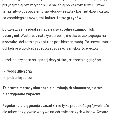
przynajmniej raz w tygodniu, a najlepiej po każdym użyciu. Dzięki
temu łatwo pozbędziemy się włosów, resztek kosmetyków i kurzu,
co zapobiegnie rozwojowi
bakterii
oraz
grzybów
.
Do czyszczenia idealnie nadaje się
łagodny szampon
lub
detergent
. Wystarczy nałożyć odrobinę środka czyszczącego na
szczotkę i delikatnie przepłukać pod bieżącą wodą. Po umyciu warto
dokładnie wypłukać szczotkę i osuszyć ją miękką ściereczką.
Jeżeli zależy nam na lepszej dezynfekcji, możemy sięgnąć po:
wodę utlenioną,
płukankę octową.
Te proste metody skutecznie eliminują drobnoustroje oraz
nieprzyjemne zapachy.
Regularna pielęgnacja szczotki
nie tylko przedłuża jej żywotność,
ale także pozytywnie wpływa na zdrowie naszych włosów.
Czysta