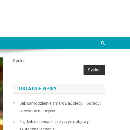
Szukaj
Szukaj
OSTATNIE WPISY
Jak samodzielnie smarować plecy – porady i
akcesoria do użycia
Trądzik na plecach: przyczyny, objawy i
skuteczne leczenie