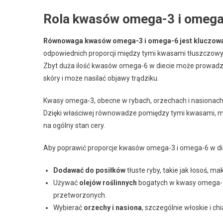
Rola kwasów omega-3 i omega-6
Równowaga kwasów omega-3 i omega-6 jest kluczowa dl
odpowiednich proporcji między tymi kwasami tłuszczowym
Zbyt duża ilość kwasów omega-6 w diecie może prowadz
skóry i może nasilać objawy trądziku.
Kwasy omega-3, obecne w rybach, orzechach i nasionac
Dzięki właściwej równowadze pomiędzy tymi kwasami, mo
na ogólny stan cery.
Aby poprawić proporcje kwasów omega-3 i omega-6 w die
Dodawać do posiłków
tłuste ryby, takie jak łosoś, ma
Używać
olejów roślinnych
bogatych w kwasy omega-3, 
przetworzonych.
Wybierać
orzechy i nasiona
, szczególnie włoskie i c