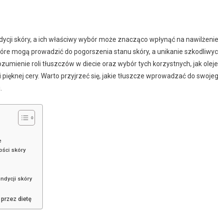
ycji skóry, a ich właściwy wybór może znacząco wpłynąć na nawilżenie
które mogą prowadzić do pogorszenia stanu skóry, a unikanie szkodliwy
ozumienie roli tłuszczów w diecie oraz wybór tych korzystnych, jak oleje
i pięknej cery. Warto przyjrzeć się, jakie tłuszcze wprowadzać do swoje
.
e
ości skóry
ndycji skóry
 przez dietę