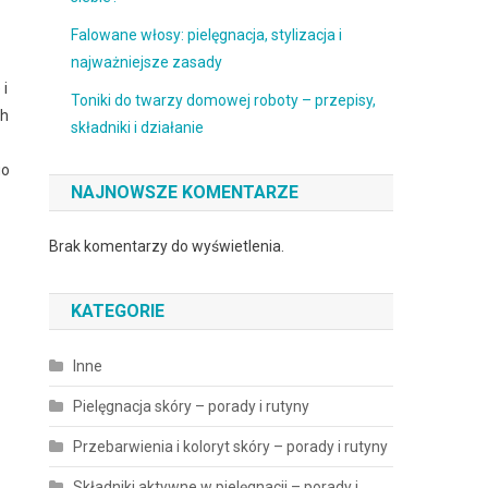
Falowane włosy: pielęgnacja, stylizacja i
najważniejsze zasady
 i
Toniki do twarzy domowej roboty – przepisy,
ch
składniki i działanie
go
NAJNOWSZE KOMENTARZE
Brak komentarzy do wyświetlenia.
KATEGORIE
Inne
Pielęgnacja skóry – porady i rutyny
Przebarwienia i koloryt skóry – porady i rutyny
Składniki aktywne w pielęgnacji – porady i