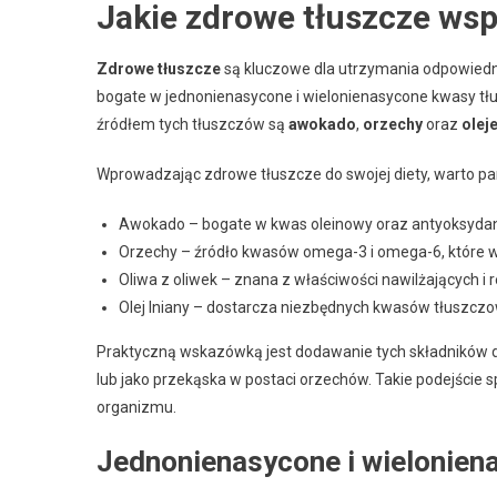
Jakie zdrowe tłuszcze wsp
Zdrowe tłuszcze
są kluczowe dla utrzymania odpowiednie
bogate w jednonienasycone i wielonienasycone kwasy tłu
źródłem tych tłuszczów są
awokado
,
orzechy
oraz
olej
Wprowadzając zdrowe tłuszcze do swojej diety, warto pami
Awokado – bogate w kwas oleinowy oraz antyoksydan
Orzechy – źródło kwasów omega-3 i omega-6, które ws
Oliwa z oliwek – znana z właściwości nawilżających i 
Olej lniany – dostarcza niezbędnych kwasów tłuszcz
Praktyczną wskazówką jest dodawanie tych składników do
lub jako przekąska w postaci orzechów. Takie podejście 
organizmu.
Jednonienasycone i wielonien