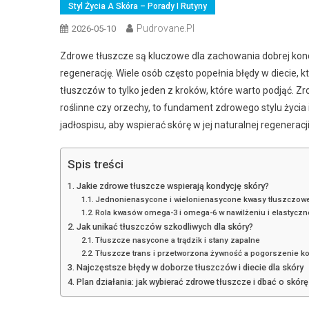
Styl Życia A Skóra – Porady I Rutyny
Pudrovane.pl
2026-05-10
Zdrowe tłuszcze są kluczowe dla zachowania dobrej kond
regenerację. Wiele osób często popełnia błędy w diecie, 
tłuszczów to tylko jeden z kroków, które warto podjąć. Zr
roślinne czy orzechy, to fundament zdrowego stylu życia 
jadłospisu, aby wspierać skórę w jej naturalnej regeneracji
Spis treści
Jakie zdrowe tłuszcze wspierają kondycję skóry?
Jednonienasycone i wielonienasycone kwasy tłuszczow
Rola kwasów omega-3 i omega-6 w nawilżeniu i elastyczn
Jak unikać tłuszczów szkodliwych dla skóry?
Tłuszcze nasycone a trądzik i stany zapalne
Tłuszcze trans i przetworzona żywność a pogorszenie ko
Najczęstsze błędy w doborze tłuszczów i diecie dla skóry
Plan działania: jak wybierać zdrowe tłuszcze i dbać o skórę