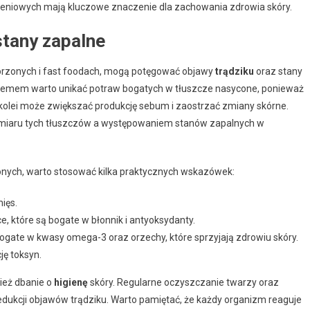
eniowych mają kluczowe znaczenie dla zachowania zdrowia skóry.
stany zapalne
orzonych i fast foodach, mogą potęgować objawy
trądziku
oraz stany
oblemem warto unikać potraw bogatych w tłuszcze nasycone, ponieważ
kolei może zwiększać produkcję sebum i zaostrzać zmiany skórne.
iaru tych tłuszczów a występowaniem stanów zapalnych w
nych, warto stosować kilka praktycznych wskazówek:
ięs.
, które są bogate w błonnik i antyoksydanty.
 bogate w kwasy omega-3 oraz orzechy, które sprzyjają zdrowiu skóry.
ję toksyn.
ież dbanie o
higienę
skóry. Regularne oczyszczanie twarzy oraz
kcji objawów trądziku. Warto pamiętać, że każdy organizm reaguje