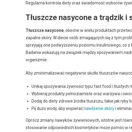
Regularna kontrola diety oraz świadomość wyborów żywi
Tłuszcze nasycone a trądzik i 
Tłuszcze nasycone
, obecne w wielu produktach przetw
zapalne skóry. W diecie osób zmagających się z tym pr
sprzyjają one podwyższeniu poziomu insulinowego, co z 
Badania wskazują na związek między spożywaniem nadm
organizmie.
Aby zminimalizować negatywne skutki tłuszczów nasyco
Unikaj spożywania żywności typu fast food i tłustych m
Wybieraj produkty pełnoziarniste oraz warzywa i owoce
Dodaj do diety zdrowe źródła tłuszczu, takie jak ryby
Pij dużo wody, aby wspierać
nawilżenie skóry
i eliminac
Oprócz zmiany nawyków żywieniowych, istotne jest równ
stosowanie odpowiednich kosmetyków może pomóc w redu