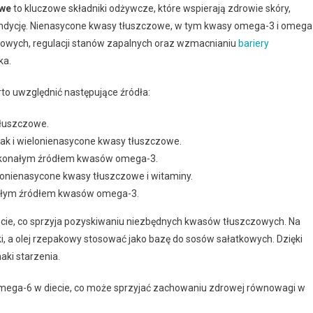
owe
to kluczowe składniki odżywcze, które wspierają zdrowie skóry,
kondycję. Nienasycone kwasy tłuszczowe, w tym kwasy omega-3 i omega
kowych, regulacji stanów zapalnych oraz wzmacnianiu
bariery
ka.
to uwzględnić następujące źródła:
tłuszczowe.
jak i wielonienasycone kwasy tłuszczowe.
doskonałym źródłem kwasów omega-3.
elonienasycone kwasy tłuszczowe i witaminy.
konałym źródłem kwasów omega-3.
cie, co sprzyja pozyskiwaniu niezbędnych kwasów tłuszczowych. Na
, a olej rzepakowy stosować jako bazę do sosów sałatkowych. Dzięki
aki starzenia.
omega-6 w diecie, co może sprzyjać zachowaniu zdrowej równowagi w