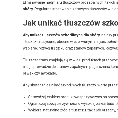
Eliminowanie nadmiaru tłuszczów prozapalnych, takich ja
skóry
. Regularne stosowanie zdrowych tłuszczów w diecie 
Jak unikać tłuszczów szko
Aby unikać tłuszczów szkodliwych dla skóry
, należy p
Tłuszcze nasycone, obecne w czerwonym mięsie, pełnotł
wspierać rozwój trądziku oraz stanów zapalnych. Rozważ 
Tłuszcze trans znajdują się w wielu produktach przetworz
mogą prowadzić do stanów zapalnych i pogorszenia kondycj
oliwek czy awokado.
Aby skutecznie unikać szkodliwych tłuszczy, warto prze
Sprawdzaj etykiety produktów spożywczych na obecn
Ograniczaj spożycie żywności o wysokiej zawartości 
Wybieraj naturalne źródła tłuszczu, takie jak orzechy, n