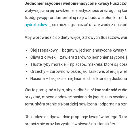
Jednonienasycone
i
wielonienasycone kwasy tłuszcz
wpływając na jej nawilżenie, elastyczność oraz ogólną 
6, odgrywają fundamentalną rolę w budowie błon komór
hydrolipidowej
, co może ograniczać utratę wody z naskór
Aby wprowadzić do diety więcej zdrowych tłuszczów, war
Olej rzepakowy – bogaty w jednonienasycone kwasy 
Oliwa z oliwek – zawiera zarówno jednonienasycone, 
Tłuste ryby morskie – np. łosoś, makrela, które są 
Orzechy – zarówno włoskie, jak i laskowe, oferują wi
Nasiona – tak jak siemię lniane i chia, które są dos
Warto pamiętać o tym, aby zadbać o
różnorodność
w die
przykład, można dodawać nasiona do jogurtu lub owsianki
temu skóra stanie się bardziej nawilżona i odporna na ozn
Dbaj także o odpowiednie proporcje kwasów omega-3 i 
organizmie oraz korzystnie wpływać na stan skóry.