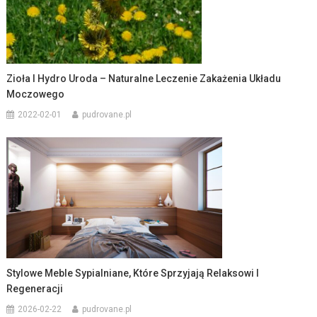
Zioła I Hydro Uroda – Naturalne Leczenie Zakażenia Układu
Moczowego
2022-02-01
pudrovane.pl
Stylowe Meble Sypialniane, Które Sprzyjają Relaksowi I
Regeneracji
2026-02-22
pudrovane.pl