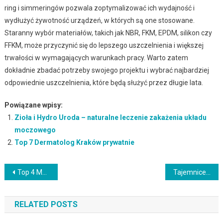
ring i simmeringów pozwala zoptymalizować ich wydajność i
wydłużyć żywotność urządzeń, w których są one stosowane.
Staranny wybór materiałów, takich jak NBR, FKM, EPDM, silikon czy
FFKM, może przyczynić się do lepszego uszczelnienia i większej
trwałości w wymagających warunkach pracy. Warto zatem
dokładnie zbadać potrzeby swojego projektu i wybrać najbardziej
odpowiednie uszczelnienia, które będą służyć przez długie lata.
Powiązane wpisy:
Zioła i Hydro Uroda – naturalne leczenie zakażenia układu
moczowego
Top 7 Dermatolog Kraków prywatnie
Nawigacja
Top 4 Must-Try Tips, aby Twój ślub wyglądał niesamowicie
Tajemnice Perfekcyjnego Makijażu: Wybierz Odpowiednie Kosmetyki
wpisu
RELATED POSTS