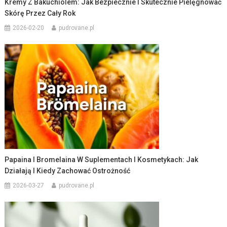
Kremy Z Bakuchiolem: Jak Bezpiecznie I Skutecznie Pielęgnować
Skórę Przez Cały Rok
2026-02-20
pudrovane.pl
Papaina I Bromelaina W Suplementach I Kosmetykach: Jak
Działają I Kiedy Zachować Ostrożność
2026-03-27
pudrovane.pl