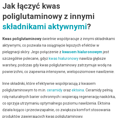
Jak łączyć kwas
poliglutaminowy z innymi
składnikami aktywnymi
?
Kwas poliglutaminowy
świetnie współpracuje z innymi składnikami
aktywnymi, co pozwala na osiągnięcie lepszych efektów w
pielęgnacji skóry. Jego połączenie z
kwasem hialuronowym
jest
szczególnie polecane, gdyż
kwas hialuronowy
nawilża głębsze
warstwy, podczas gdy kwas poliglutaminowy zatrzymuje wodę na
powierzchni, co zapewnia intensywne, wielopoziomowe nawilżenie.
Inne składniki, które efektywnie współpracują z kwasem
poliglutaminowym to m.in.
ceramidy
oraz
ektoina
. Ceramidy pełnią
rolę naturalnych barier ochronnych i wspierają regenerację naskórka,
co sprzyja utrzymaniu optymalnego poziomu nawilżenia. Ektoina
działa kojąco i przeciwzapalnie, co zwiększa komfort stosowania
produktów zawierających kwas poliglutaminowy.