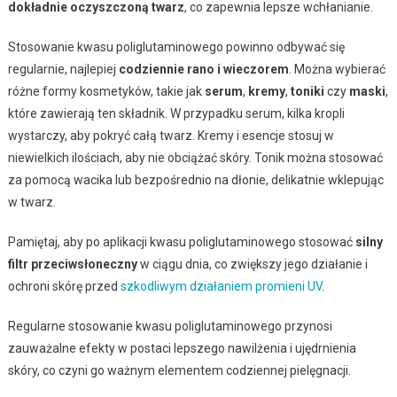
dokładnie oczyszczoną twarz
, co zapewnia lepsze wchłanianie.
Stosowanie kwasu poliglutaminowego powinno odbywać się
regularnie, najlepiej
codziennie rano i wieczorem
. Można wybierać
różne formy kosmetyków, takie jak
serum
,
kremy
,
toniki
czy
maski
,
które zawierają ten składnik. W przypadku serum, kilka kropli
wystarczy, aby pokryć całą twarz. Kremy i esencje stosuj w
niewielkich ilościach, aby nie obciążać skóry. Tonik można stosować
za pomocą wacika lub bezpośrednio na dłonie, delikatnie wklepując
w twarz.
Pamiętaj, aby po aplikacji kwasu poliglutaminowego stosować
silny
filtr przeciwsłoneczny
w ciągu dnia, co zwiększy jego działanie i
ochroni skórę przed
szkodliwym działaniem promieni UV
.
Regularne stosowanie kwasu poliglutaminowego przynosi
zauważalne efekty w postaci lepszego nawilżenia i ujędrnienia
skóry, co czyni go ważnym elementem codziennej pielęgnacji.