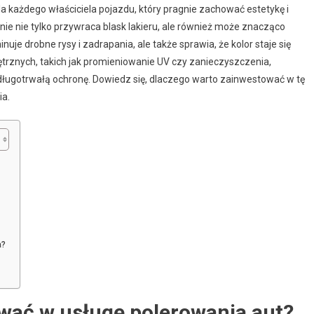
 każdego właściciela pojazdu, który pragnie zachować estetykę i
nie nie tylko przywraca blask lakieru, ale również może znacząco
uje drobne rysy i zadrapania, ale także sprawia, że kolor staje się
ętrznych, takich jak promieniowanie UV czy zanieczyszczenia,
 długotrwałą ochronę. Dowiedz się, dlaczego warto zainwestować w tę
ia.
a?
wać w usługę polerowania aut?