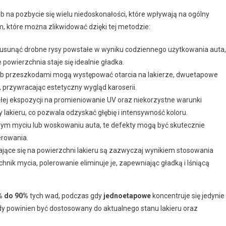
na pozbycie się wielu niedoskonałości, które wpływają na ogólny
, które można zlikwidować dzięki tej metodzie:
 usunąć drobne rysy powstałe w wyniku codziennego użytkowania auta,
powierzchnia staje się idealnie gładka.
ub przeszkodami mogą występować otarcia na lakierze, dwuetapowe
, przywracając estetyczny wygląd karoserii.
łej ekspozycji na promieniowanie UV oraz niekorzystne warunki
akieru, co pozwala odzyskać głębię i intensywność koloru.
ym myciu lub woskowaniu auta, te defekty mogą być skutecznie
rowania.
jące się na powierzchni lakieru są zazwyczaj wynikiem stosowania
nik mycia, polerowanie eliminuje je, zapewniając gładką i lśniącą
% do 90%
tych wad, podczas gdy
jednoetapowe
koncentruje się jedynie
dy powinien być dostosowany do aktualnego stanu lakieru oraz