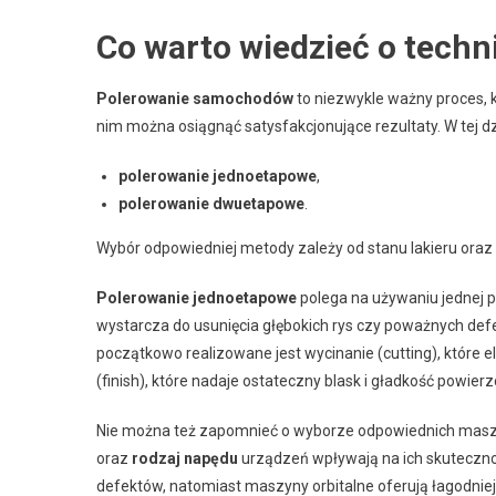
Co warto wiedzieć o techn
Polerowanie samochodów
to niezwykle ważny proces, 
nim można osiągnąć satysfakcjonujące rezultaty. W tej d
polerowanie jednoetapowe
,
polerowanie dwuetapowe
.
Wybór odpowiedniej metody zależy od stanu lakieru ora
Polerowanie jednoetapowe
polega na używaniu jednej p
wystarcza do usunięcia głębokich rys czy poważnych defe
początkowo realizowane jest wycinanie (cutting), które 
(finish), które nadaje ostateczny blask i gładkość powier
Nie można też zapomnieć o wyborze odpowiednich maszyn
oraz
rodzaj napędu
urządzeń wpływają na ich skuteczno
defektów, natomiast maszyny orbitalne oferują łagodniejsz