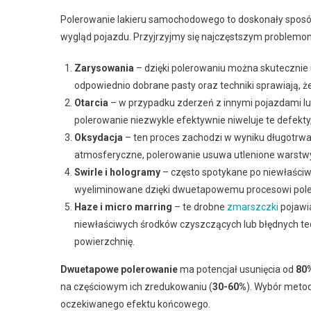
Polerowanie lakieru samochodowego to doskonały sposób 
wygląd pojazdu. Przyjrzyjmy się najczęstszym problemom
Zarysowania
– dzięki polerowaniu można skutecznie
odpowiednio dobrane pasty oraz techniki sprawiają, że 
Otarcia
– w przypadku zderzeń z innymi pojazdami l
polerowanie niezwykle efektywnie niweluje te defekty
Oksydacja
– ten proces zachodzi w wyniku długotrwa
atmosferyczne, polerowanie usuwa utlenione warstwy l
Swirle i hologramy
– często spotykane po niewłaściw
wyeliminowane dzięki dwuetapowemu procesowi pole
Haze i micro marring
– te drobne
zmarszczki
pojawia
niewłaściwych środków czyszczących lub błędnych tech
powierzchnię.
Dwuetapowe polerowanie
ma potencjał usunięcia od
80
na częściowym ich zredukowaniu (
30-60%
). Wybór meto
oczekiwanego efektu końcowego.