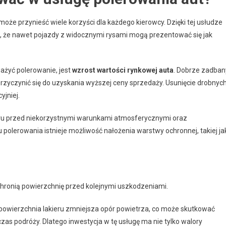
 może przynieść wiele korzyści dla każdego kierowcy. Dzięki tej usłudze
a, że nawet pojazdy z widocznymi rysami mogą prezentować się jak
ważyć polerowanie, jest
wzrost wartości rynkowej auta
. Dobrze zadban
rzyczynić się do uzyskania wyższej ceny sprzedaży. Usunięcie drobnyc
jniej.
eru przed niekorzystnymi warunkami atmosferycznymi oraz
olerowania istnieje możliwość nałożenia warstwy ochronnej, takiej ja
chronią powierzchnię przed kolejnymi uszkodzeniami.
 powierzchnia lakieru zmniejsza opór powietrza, co może skutkować
as podróży. Dlatego inwestycja w tę usługę ma nie tylko walory