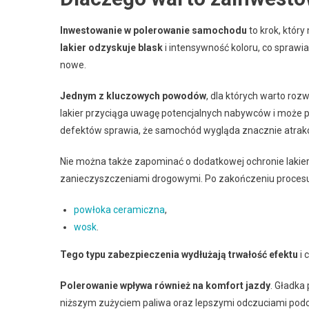
Inwestowanie w polerowanie samochodu
to krok, który
lakier odzyskuje blask
i intensywność koloru, co sprawi
nowe.
Jednym z kluczowych powodów
, dla których warto roz
lakier przyciąga uwagę potencjalnych nabywców i może p
defektów sprawia, że samochód wygląda znacznie atrakcy
Nie można także zapominać o dodatkowej ochronie laki
zanieczyszczeniami drogowymi. Po zakończeniu procesu p
powłoka ceramiczna
,
wosk
.
Tego typu zabezpieczenia wydłużają trwałość efektu
i 
Polerowanie wpływa również na komfort jazdy
. Gładka
niższym zużyciem paliwa oraz lepszymi odczuciami podcz