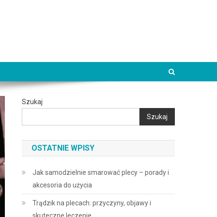
Szukaj
Szukaj
OSTATNIE WPISY
Jak samodzielnie smarować plecy – porady i
akcesoria do użycia
Trądzik na plecach: przyczyny, objawy i
skuteczne leczenie