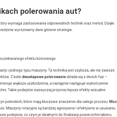
ikach polerowania aut?
który wymaga zastosowania odpowiednich technik oraz metod. Dzięki
ziedzinie wyróżniamy dwie główne strategie:
z oczekiwanego efektu końcowego.
asty i jednego typu maszyny. Ta technika jest szybsza, ale nie zawsze
któw. Z kolei
dwuetapowe polerowanie
składa się z dwóch faz –
eliminuje większe uszkodzenia, a następnie następuje wykończenie
zchni. Takie podejście zazwyczaj przynosi lepsze efekty wizualne.
 polerskich, które mają kluczowe znaczenie dla całego procesu.
Moc
ść. Maszyny rotacyjne są bardziej agresywne i efektywne w usuwaniu
e podejście, co czyni je idealnymi do finalizacji powierzchni lakieru.