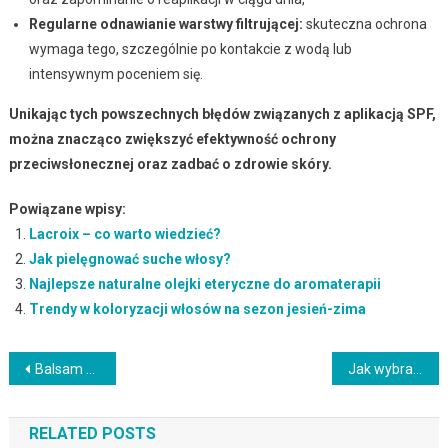
Regularne odnawianie warstwy filtrującej:
skuteczna ochrona
wymaga tego, szczególnie po kontakcie z wodą lub
intensywnym poceniem się.
Unikając tych powszechnych błędów związanych z aplikacją SPF,
można znacząco zwiększyć efektywność ochrony
przeciwsłonecznej oraz zadbać o zdrowie skóry.
Powiązane wpisy:
Lacroix – co warto wiedzieć?
Jak pielęgnować suche włosy?
Najlepsze naturalne olejki eteryczne do aromaterapii
Trendy w koloryzacji włosów na sezon jesień-zima
Nawigacja
Balsam krzemowy – właściwości, zastosowanie i korzyści zdrowotne
Jak wybrać najlepszą odżywkę do paznokci bez formaldehydu?
wpisu
RELATED POSTS