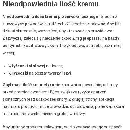
Nieodpowiednia ilość kremu
Nieodpowiednia ilość kremu przeciwsłonecznego
to jeden z
kluczowych powodów, dla których SPF może się rolować. Aby filtr
działał skutecznie, ważne jest, aby stosować go prawidłowo.
Zazwyczaj zaleca się nałożenie około
2 mg preparatu na każdy
centymetr kwadratowy skóry
. Przykładowo, potrzebujesz mniej
więcej:
¼ łyżeczki stołowej
na twarz,
½ łyżeczki
na obszar twarzy i szyi.
Zbyt mała ilość kosmetyku
nie zapewni odpowiedniej ochrony
przed promieniowaniem UV, co zwiększa ryzyko oparzeń
słonecznych oraz uszkodzeń skóry. Z drugiej strony, aplikacja
nadmiaru produktu może prowadzić do rolowania, ponieważ skóra
ma trudności z wchłonięciem grubej warstwy.
Aby uniknąć problemu rolowania, warto zwrócić uwagę na sposób