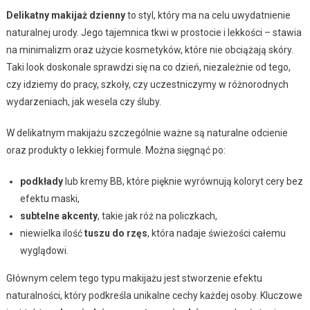
Delikatny makijaż dzienny
to styl, który ma na celu uwydatnienie
naturalnej urody. Jego tajemnica tkwi w prostocie i lekkości – stawia
na minimalizm oraz użycie kosmetyków, które nie obciążają skóry.
Taki look doskonale sprawdzi się na co dzień, niezależnie od tego,
czy idziemy do pracy, szkoły, czy uczestniczymy w różnorodnych
wydarzeniach, jak wesela czy śluby.
W delikatnym makijażu szczególnie ważne są naturalne odcienie
oraz produkty o lekkiej formule. Można sięgnąć po:
podkłady
lub kremy BB, które pięknie wyrównują koloryt cery bez
efektu maski,
subtelne akcenty
, takie jak róż na policzkach,
niewielka ilość
tuszu do rzęs
, która nadaje świeżości całemu
wyglądowi.
Głównym celem tego typu makijażu jest stworzenie efektu
naturalności, który podkreśla unikalne cechy każdej osoby. Kluczowe