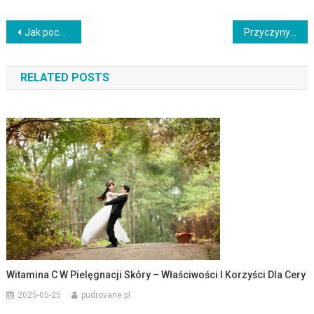
Nawigacja
Jak poczuć się piękną: Klucz do akceptacji siebie każdego dnia
Przyczyny i skutki nadmiaru sebum: jak dbać o skórę?
wpisu
RELATED POSTS
Witamina C W Pielęgnacji Skóry – Właściwości I Korzyści Dla Cery
2025-05-25
pudrovane.pl