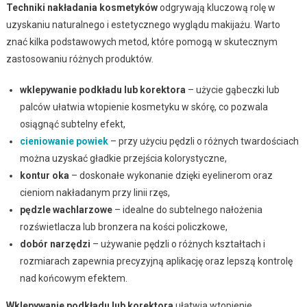
Techniki nakładania kosmetyków
odgrywają kluczową rolę w
uzyskaniu naturalnego i estetycznego wyglądu makijażu. Warto
znać kilka podstawowych metod, które pomogą w skutecznym
zastosowaniu różnych produktów.
wklepywanie podkładu lub korektora
– użycie gąbeczki lub
palców ułatwia wtopienie kosmetyku w skórę, co pozwala
osiągnąć subtelny efekt,
cieniowanie powiek
– przy użyciu pędzli o różnych twardościach
można uzyskać gładkie przejścia kolorystyczne,
kontur oka
– doskonałe wykonanie dzięki eyelinerom oraz
cieniom nakładanym przy linii rzęs,
pędzle wachlarzowe
– idealne do subtelnego nałożenia
rozświetlacza lub bronzera na kości policzkowe,
dobór narzędzi
– używanie pędzli o różnych kształtach i
rozmiarach zapewnia precyzyjną aplikację oraz lepszą kontrolę
nad końcowym efektem.
Wklepywanie podkładu lub korektora
ułatwia wtopienie