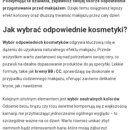
Podejmując te działania, zapewnisz swojej skórze odpowiednie
przygotowanie przed makijażem.
Dzięki temu osiągniesz lepszy
efekt końcowy oraz dłuższą trwałość makijażu przez cały dzień.
Jak wybrać odpowiednie kosmetyki?
Wybór odpowiednich kosmetyków
odgrywa kluczową rolę w
dążeniu do uzyskania naturalnego efektu makijażu. Przede
wszystkim warto zastanowić się nad potrzebami swojej cery, co
pozwoli na idealne dopasowanie produktów do jej specyfiki. Lekkie
formuły, takie jak
kremy BB
i
CC
, sprawdzają się doskonale w
przypadku codziennego makijażu, oferując zarówno delikatne
krycie, jak i nawilżenie.
Kolejnym istotnym elementem jest
wybór neutralnych kolorów
.
Odcienie beżu, brązu czy różu świetnie komponują się z większością
karnacji, nie przytłaczając jednocześnie ogólnego wyglądu – to
szczególnie ważne na co dzień. Warto również unikać zbyt
ciemnych bądź intensywnych barw, które mogą zaburzyć