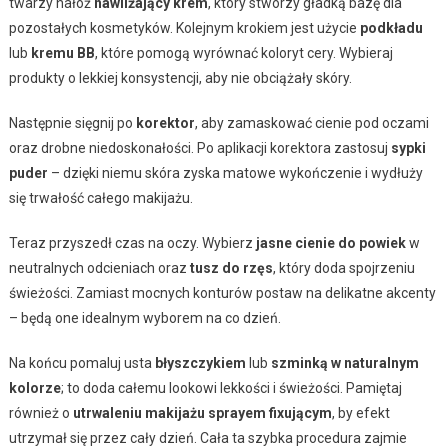
twarzy nałóż
nawilżający krem
, który stworzy gładką bazę dla
pozostałych kosmetyków. Kolejnym krokiem jest użycie
podkładu
lub
kremu BB
, które pomogą wyrównać koloryt cery. Wybieraj
produkty o lekkiej konsystencji, aby nie obciążały skóry.
Następnie sięgnij po
korektor
, aby zamaskować cienie pod oczami
oraz drobne niedoskonałości. Po aplikacji korektora zastosuj
sypki
puder
– dzięki niemu skóra zyska matowe wykończenie i wydłuży
się trwałość całego makijażu.
Teraz przyszedł czas na oczy. Wybierz
jasne cienie do powiek
w
neutralnych odcieniach oraz
tusz do rzęs
, który doda spojrzeniu
świeżości. Zamiast mocnych konturów postaw na delikatne akcenty
– będą one idealnym wyborem na co dzień.
Na końcu pomaluj usta
błyszczykiem
lub
szminką w naturalnym
kolorze
; to doda całemu lookowi lekkości i świeżości. Pamiętaj
również o
utrwaleniu makijażu sprayem fixującym
, by efekt
utrzymał się przez cały dzień. Cała ta szybka procedura zajmie