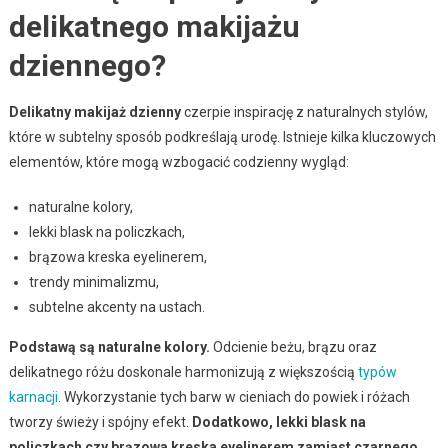
delikatnego makijażu
dziennego?
Delikatny makijaż dzienny
czerpie inspirację z naturalnych stylów,
które w subtelny sposób podkreślają urodę. Istnieje kilka kluczowych
elementów, które mogą wzbogacić codzienny wygląd:
naturalne kolory,
lekki blask na policzkach,
brązowa kreska eyelinerem,
trendy minimalizmu,
subtelne akcenty na ustach.
Podstawą są naturalne kolory.
Odcienie beżu, brązu oraz
delikatnego różu doskonale harmonizują z większością
typów
karnacji
. Wykorzystanie tych barw w cieniach do powiek i różach
tworzy świeży i spójny efekt.
Dodatkowo, lekki blask na
policzkach czy brązowa kreska eyelinerem zamiast czarnego