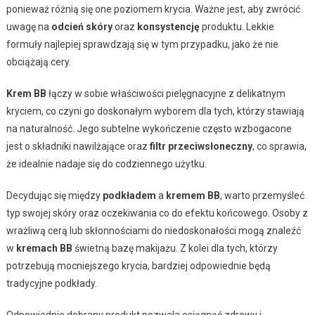
ponieważ różnią się one poziomem krycia. Ważne jest, aby zwrócić
uwagę na
odcień skóry
oraz
konsystencję
produktu. Lekkie
formuły najlepiej sprawdzają się w tym przypadku, jako że nie
obciążają cery.
Krem BB
łączy w sobie właściwości pielęgnacyjne z delikatnym
kryciem, co czyni go doskonałym wyborem dla tych, którzy stawiają
na naturalność. Jego subtelne wykończenie często wzbogacone
jest o składniki nawilżające oraz
filtr przeciwsłoneczny
, co sprawia,
że idealnie nadaje się do codziennego użytku.
Decydując się między
podkładem
a
kremem BB
, warto przemyśleć
typ swojej skóry oraz oczekiwania co do efektu końcowego. Osoby z
wrażliwą cerą lub skłonnościami do niedoskonałości mogą znaleźć
w
kremach BB
świetną bazę makijażu. Z kolei dla tych, którzy
potrzebują mocniejszego krycia, bardziej odpowiednie będą
tradycyjne podkłady.