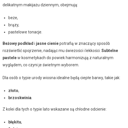
delikatnym makijażu dziennym, obejmują:
beże,
brązy,
pastelowe tonacje.
Beżowy podkład
i
jasne cienie
potrafią w znaczący sposób
rozświetlić spojrzenie, nadając mu świeżości i lekkości.
Subtelne
pastele
w kosmetykach do powiek harmonizują z naturalnym
wyglądem, co czyni je świetnym wyborem.
Dla osób o typie urody wiosna idealne będą ciepłe barwy, takie jak:
złoto
,
brzoskwinia
.
Z kolei dla tych o typie lato wskazane są chłodne odcienie:
błękitu
,