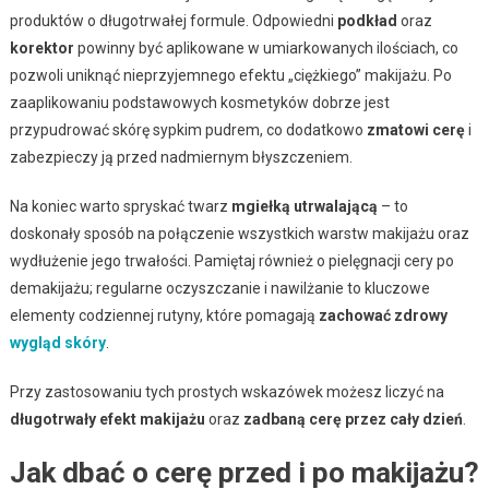
produktów o długotrwałej formule. Odpowiedni
podkład
oraz
korektor
powinny być aplikowane w umiarkowanych ilościach, co
pozwoli uniknąć nieprzyjemnego efektu „ciężkiego” makijażu. Po
zaaplikowaniu podstawowych kosmetyków dobrze jest
przypudrować skórę sypkim pudrem, co dodatkowo
zmatowi cerę
i
zabezpieczy ją przed nadmiernym błyszczeniem.
Na koniec warto spryskać twarz
mgiełką utrwalającą
– to
doskonały sposób na połączenie wszystkich warstw makijażu oraz
wydłużenie jego trwałości. Pamiętaj również o pielęgnacji cery po
demakijażu; regularne oczyszczanie i nawilżanie to kluczowe
elementy codziennej rutyny, które pomagają
zachować zdrowy
wygląd skóry
.
Przy zastosowaniu tych prostych wskazówek możesz liczyć na
długotrwały efekt makijażu
oraz
zadbaną cerę przez cały dzień
.
Jak dbać o cerę przed i po makijażu?