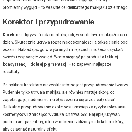
Odpowiednio dobrany produkt pozwala osiągnąć zdrowy i
promienny wygląd – to właśnie cel delikatnego makijażu dziennego.
Korektor i przypudrowanie
Korektor
odgrywa fundamentalną rolę w subtelnym makijażu na co
dzień. Skutecznie ukrywa różne niedoskonałości, a także cienie pod
oczami. Nakładając go w wybranych miejscach, możesz uzyskać
świeży i wypoczęty wygląd. Warto sięgnąć po produkt o
lekkiej
konsystencji
i
dobrej pigmentacji
– to zapewni najlepsze
rezultaty.
Po aplikacji korektora niezwykle istotne jest przypudrowanie twarzy.
Puder nie tylko utrwala makijaż, ale również matuje skórę, co
zapobiega jej nadmiernemu błyszczeniu się przez cały dzień.
Delikatne przypudrowanie okolic oczu zmniejsza ryzyko rolowania
kosmetyków i znacząco wydłuża ich trwałość. Najlepiej używać
pudru
transparentnego
lub w odcieniu zbliżonym do koloru skóry,
aby osiągnąć naturalny efekt.