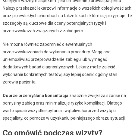
Kolejnym ważnym aspektem jest omówienie zdrowia pacjenta.
Należy przekazać lekarzowi informacje o wszelkich dolegliwościach
oraz przewlekłych chorobach, a także lekach, które się przyjmuje. Te
szczegóły są kluczowe dla oceny potencjalnych ryzyk i
przeciwwskazań związanych z zabiegiem.
Nie można również zapomnieć o ewentualnych
przeciwwskazaniach do wykonania procedury. Mogą one
uniemożliwiać przeprowadzenie zabiegu lub wymagać
dodatkowych badań diagnostycznych. Lekarz może zalecić
wykonanie konkretnych testów, aby lepiej ocenić ogólny stan
zdrowia pacjenta.
Dobrze przemyślana konsultacja
znacznie zwiększa szanse na
pomyślny zabieg oraz minimalizuje ryzyko komplikacji. Dlatego
warto spisać wszystkie pytania i wątpliwości przed wizytą u
specjalisty, co pomoże w uzyskaniu pełniejszego obrazu sytuacji.
Co omówić podczas wizyty?