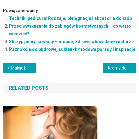
Powiązane wpisy:
Techniki pedicure: Rodzaje, pielęgnacja i akcesoria do stóp
Przeciwwskazania do zabiegów kosmetycznych – co warto
wiedzieć?
Skrzyp polny na włosy – mocne, zdrowe włosy dzięki naturze
Paznokcie do pudrowej sukienki: modowe porady i inspiracje
Nawigacja
Makijaż smoky eyes – techniki, kolory i instrukcja krok po kroku
Kremy do rąk: jak wybrać najlepszy i dlaczego są ważne?
wpisu
RELATED POSTS