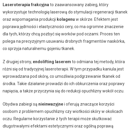
Laseroterapia frakcyjna
to zaawansowany zabieg, który
wykorzystuje technologię laserową do stymulacji regeneracji tkanek
oraz wspomagania produkcji
kolagenu
w skórze. Efektem jest
poprawa jędrności i elastyczności cery, co ma ogromne znaczenie
dla tych, którzy chcą pozbyć się worków pod oczami. Proces ten
polega na precyzyjnym usuwaniu drobnych fragmentów naskórka,
co sprzyja naturalnemu gojeniu tkanek.
Z drugiej strony,
endolifting laserem
to odmiana tej metody, która
różni się od tradycyjnej laseroterapii. W tym przypadku kaniula jest
wprowadzana pod skórę, co umożliwia podgrzewanie tkanek od
środka. Takie działanie prowadzi do ich obkurczenia oraz poprawy
napięcia, a także przyczynia się do redukcji opuchlizny wokół oczu.
Obydwa zabiegi są
nieinwazyjne
i oferują znaczące korzyści
osobom z problemem opuchlizny czy wiotkości skóry w okolicach
oczu. Regularne korzystanie z tych terapii może skutkować
długotrwałymi efektami estetycznymi oraz ogólną poprawą