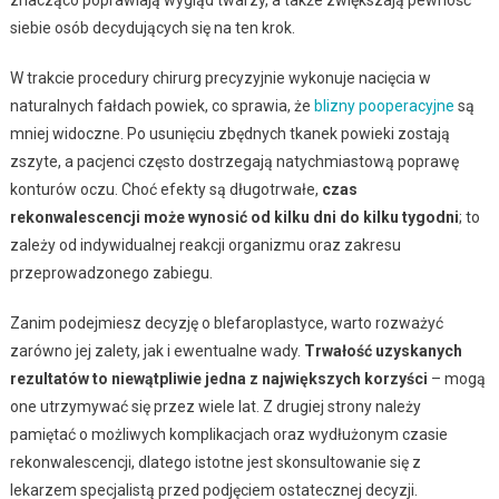
znacząco poprawiają wygląd twarzy, a także zwiększają pewność
siebie osób decydujących się na ten krok.
W trakcie procedury chirurg precyzyjnie wykonuje nacięcia w
naturalnych fałdach powiek, co sprawia, że
blizny pooperacyjne
są
mniej widoczne. Po usunięciu zbędnych tkanek powieki zostają
zszyte, a pacjenci często dostrzegają natychmiastową poprawę
konturów oczu. Choć efekty są długotrwałe,
czas
rekonwalescencji może wynosić od kilku dni do kilku tygodni
; to
zależy od indywidualnej reakcji organizmu oraz zakresu
przeprowadzonego zabiegu.
Zanim podejmiesz decyzję o blefaroplastyce, warto rozważyć
zarówno jej zalety, jak i ewentualne wady.
Trwałość uzyskanych
rezultatów to niewątpliwie jedna z największych korzyści
– mogą
one utrzymywać się przez wiele lat. Z drugiej strony należy
pamiętać o możliwych komplikacjach oraz wydłużonym czasie
rekonwalescencji, dlatego istotne jest skonsultowanie się z
lekarzem specjalistą przed podjęciem ostatecznej decyzji.