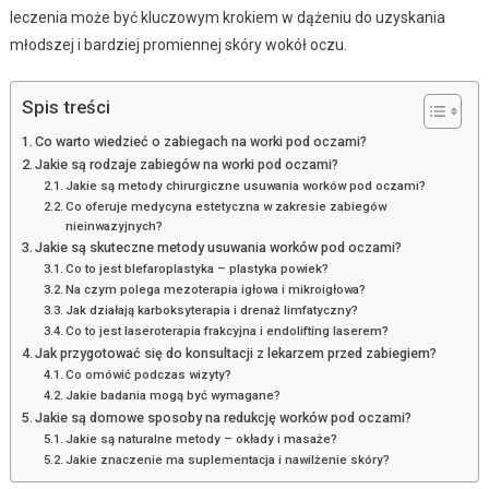
leczenia może być kluczowym krokiem w dążeniu do uzyskania
młodszej i bardziej promiennej skóry wokół oczu.
Spis treści
Co warto wiedzieć o zabiegach na worki pod oczami?
Jakie są rodzaje zabiegów na worki pod oczami?
Jakie są metody chirurgiczne usuwania worków pod oczami?
Co oferuje medycyna estetyczna w zakresie zabiegów
nieinwazyjnych?
Jakie są skuteczne metody usuwania worków pod oczami?
Co to jest blefaroplastyka – plastyka powiek?
Na czym polega mezoterapia igłowa i mikroigłowa?
Jak działają karboksyterapia i drenaż limfatyczny?
Co to jest laseroterapia frakcyjna i endolifting laserem?
Jak przygotować się do konsultacji z lekarzem przed zabiegiem?
Co omówić podczas wizyty?
Jakie badania mogą być wymagane?
Jakie są domowe sposoby na redukcję worków pod oczami?
Jakie są naturalne metody – okłady i masaże?
Jakie znaczenie ma suplementacja i nawilżenie skóry?