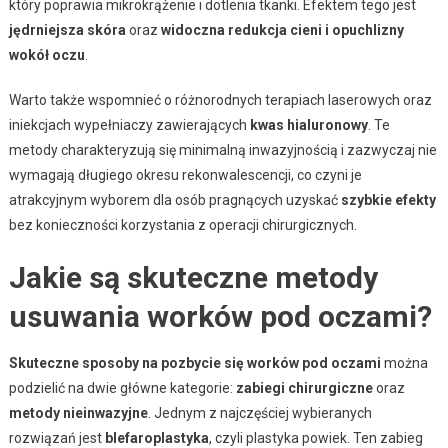
który poprawia mikrokrążenie i dotlenia tkanki. Efektem tego jest
jędrniejsza skóra
oraz
widoczna redukcja cieni i opuchlizny
wokół oczu
.
Warto także wspomnieć o różnorodnych terapiach laserowych oraz
iniekcjach wypełniaczy zawierających
kwas hialuronowy
. Te
metody charakteryzują się minimalną inwazyjnością i zazwyczaj nie
wymagają długiego okresu rekonwalescencji, co czyni je
atrakcyjnym wyborem dla osób pragnących uzyskać
szybkie efekty
bez konieczności korzystania z operacji chirurgicznych.
Jakie są skuteczne metody
usuwania worków pod oczami?
Skuteczne sposoby na pozbycie się worków pod oczami
można
podzielić na dwie główne kategorie:
zabiegi chirurgiczne
oraz
metody nieinwazyjne
. Jednym z najczęściej wybieranych
rozwiązań jest
blefaroplastyka
, czyli plastyka powiek. Ten zabieg