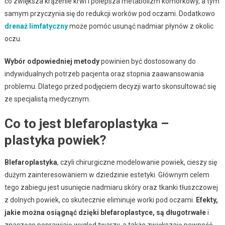
co zwiększa krążenie krwi i polepsza metabolizm komórkowy, a tym
samym przyczynia się do redukcji worków pod oczami. Dodatkowo
drenaż limfatyczny
może pomóc usunąć nadmiar płynów z okolic
oczu.
Wybór odpowiedniej metody
powinien być dostosowany do
indywidualnych potrzeb pacjenta oraz stopnia zaawansowania
problemu. Dlatego przed podjęciem decyzji warto skonsultować się
ze specjalistą medycznym.
Co to jest blefaroplastyka –
plastyka powiek?
Blefaroplastyka
, czyli chirurgiczne modelowanie powiek, cieszy się
dużym zainteresowaniem w dziedzinie estetyki. Głównym celem
tego zabiegu jest usunięcie nadmiaru skóry oraz tkanki tłuszczowej
z dolnych powiek, co skutecznie eliminuje worki pod oczami.
Efekty,
jakie można osiągnąć dzięki blefaroplastyce, są długotrwałe
i