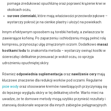
pomaga zredukować opuchliznę oraz poprawić krążenie krwi w
okolicach oczu,
surowe ziemniaki
, które mają właściwości przeciwobrzękowe –
wystarczy pokroić je na cienkie plastry i ułożyć na powiekach.
Innym efektywnym sposobem są torebki herbaty, a zwłaszcza te
zawierające kofeinę. Po zaparzeniu i schłodzeniu mogą pełnić rolę
kompresu, przynosząc ulgę zmęczonym oczom. Dodatkowo
masaż
kostkami lodu
to znakomita metoda – wystarczy owinąć kostki w
ściereczkę i delikatnie przesuwać je wokół oczu, co sprzyja
udrożnieniu opuchniętej skóry.
Również
odpowiednia suplementacja
oraz
nawilżenie cery
mają
kluczowe znaczenie dla redukcji worków pod oczami. Regularne
picie wody
oraz stosowanie kremów nawilżających przyczyniają się
do lepszego wyglądu skóry w tej delikatnej strefie. Warto mieć na
uwadze, że te domowe metody mogą szybko przynieść rezultaty i
stanowią doskonałe wsparcie dla innych zabiegów pielęgnacyjnych.