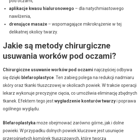
pod oczami,
aplikacje kwasu hialuronowego
– dla natychmiastowego
nawilżenia,
drenujące masaże
– wspomagające mikrokrążenie w tej
delikatnej okolicy twarzy.
Jakie są metody chirurgiczne
usuwania worków pod oczami?
Chirurgiczne usuwanie worków pod oczami
najczęściej odbywa
się dzięki
blefaroplastyce
. Ten zabieg polega na redukcji nadmiaru
skóry oraz tkanki tłuszczowej w okolicach powiek. W trakcie operacji
lekarz wykonuje precyzyjne cięcia, co umożliwia eliminację zbędnych
tkanek. Efektem tego jest
wygładzenie konturów twarzy
i poprawa
ogólnego wyglądu.
Blefaroplastyka
może obejmować zarówno górne, jak i dolne
powieki. W przypadku dolnych powiek kluczowe jest usunięcie
przerośniętych komórek tłuszczowych, które tworzą