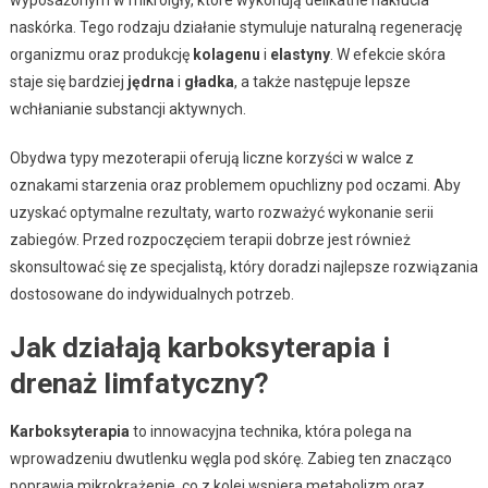
wyposażonym w mikroigły, które wykonują delikatne nakłucia
naskórka. Tego rodzaju działanie stymuluje naturalną regenerację
organizmu oraz produkcję
kolagenu
i
elastyny
. W efekcie skóra
staje się bardziej
jędrna
i
gładka
, a także następuje lepsze
wchłanianie substancji aktywnych.
Obydwa typy mezoterapii oferują liczne korzyści w walce z
oznakami starzenia oraz problemem opuchlizny pod oczami. Aby
uzyskać optymalne rezultaty, warto rozważyć wykonanie serii
zabiegów. Przed rozpoczęciem terapii dobrze jest również
skonsultować się ze specjalistą, który doradzi najlepsze rozwiązania
dostosowane do indywidualnych potrzeb.
Jak działają karboksyterapia i
drenaż limfatyczny?
Karboksyterapia
to innowacyjna technika, która polega na
wprowadzeniu dwutlenku węgla pod skórę. Zabieg ten znacząco
poprawia mikrokrążenie, co z kolei wspiera metabolizm oraz