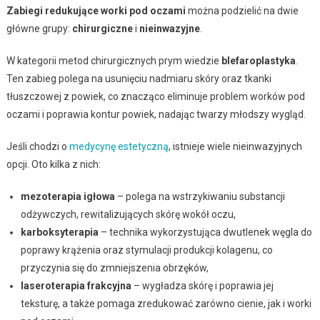
Zabiegi redukujące worki pod oczami
można podzielić na dwie
główne grupy:
chirurgiczne
i
nieinwazyjne
.
W kategorii metod chirurgicznych prym wiedzie
blefaroplastyka
.
Ten zabieg polega na usunięciu nadmiaru skóry oraz tkanki
tłuszczowej z powiek, co znacząco eliminuje problem worków pod
oczami i poprawia kontur powiek, nadając twarzy młodszy wygląd.
Jeśli chodzi o
medycynę estetyczną
, istnieje wiele nieinwazyjnych
opcji. Oto kilka z nich:
mezoterapia igłowa
– polega na wstrzykiwaniu substancji
odżywczych, rewitalizujących skórę wokół oczu,
karboksyterapia
– technika wykorzystująca dwutlenek węgla do
poprawy krążenia oraz stymulacji produkcji kolagenu, co
przyczynia się do zmniejszenia obrzęków,
laseroterapia frakcyjna
– wygładza skórę i poprawia jej
teksturę, a także pomaga zredukować zarówno cienie, jak i worki