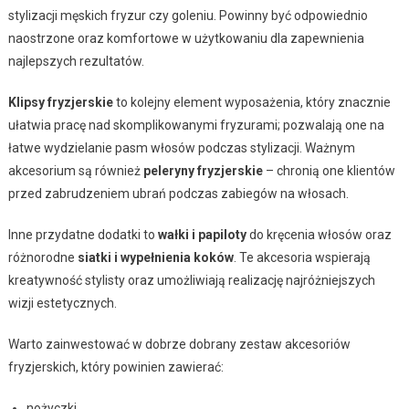
stylizacji męskich fryzur czy goleniu. Powinny być odpowiednio
naostrzone oraz komfortowe w użytkowaniu dla zapewnienia
najlepszych rezultatów.
Klipsy fryzjerskie
to kolejny element wyposażenia, który znacznie
ułatwia pracę nad skomplikowanymi fryzurami; pozwalają one na
łatwe wydzielanie pasm włosów podczas stylizacji. Ważnym
akcesorium są również
peleryny fryzjerskie
– chronią one klientów
przed zabrudzeniem ubrań podczas zabiegów na włosach.
Inne przydatne dodatki to
wałki i papiloty
do kręcenia włosów oraz
różnorodne
siatki i wypełnienia koków
. Te akcesoria wspierają
kreatywność stylisty oraz umożliwiają realizację najróżniejszych
wizji estetycznych.
Warto zainwestować w dobrze dobrany zestaw akcesoriów
fryzjerskich, który powinien zawierać:
nożyczki,