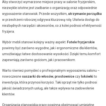
Aby stworzyć wymarzone miejsce pracy w salonie fryzjerskim,
niezwykle istotne jest zadbanie o organizację oraz odpowiednie
wyposażenie stanowisk. Przede wszystkim,
utrzymanie porządku
w przestrzeni roboczej odgrywa kluczową rolę. Ułatwia dostęp do
niezbędnych narzędzi i akcesoriów, co z kolei podnosi efektywność
fryzjera.
Wybór mebli stanowi kolejny ważny aspekt.
Fotele fryzjerskie
powinny być zarówno wygodne, jak i ergonomiczne dla klientów,
umożliwiając łatwe dostosowanie wysokości. Dzięki temu komfort
zapewniają zarówno gościom, jak i pracownikom.
Warto również pomyśleć o profesjonalnym wyposażeniu salonu –
nowoczesne
suszarki do włosów
,
prostownice
czy
lokówki
to
inwestycja, która przynosi korzyści. Taki sprzęt nie tylko podnosi
jakość świadczonych usług, ale także wpływa na zadowolenie
klientów.
Organizacja stanowiska pracy powinna obejmować umiejętne