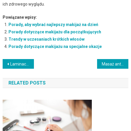
ich zdrowego wyglądu.
Powiązane wpisy:
Porady, aby wybrać najlepszy makijaż na dzień
Porady dotyczące makijażu dla początkujących
Trendy w uczesaniach krótkich włosów
Porady dotyczące makijażu na specjalne okazje
Nawigacja
Laminacja włosów siemieniem lnianym: korzyści i jak to zrobić?
Masaż antycellulitowy: techniki, efekty i przeciwwskazania
wpisu
RELATED POSTS