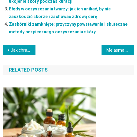
ukojenie skóry podczas kuracji
Błędy w oczyszczaniu twarzy: jak ich unikać, by nie
zaszkodzić skórze i zachować zdrową cerę
Zaskórniki zamknięte: przyczyny powstawania i skuteczne
metody bezpiecznego oczyszczania skóry
Nawigacja
Jak chrapanie i bezdech senny wpływają na kondycję skóry i jak łagodzić ich skutki w codziennym życiu
Melasma maintenance: jak skutecznie podtrzymać efekt leczenia i unikać nawrotów przebarwień
wpisu
RELATED POSTS