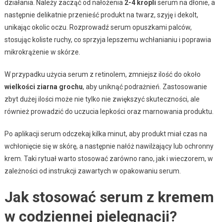
działania. Należy zacząć od nałożenia
2-4 kropli
serum na dłonie, a
następnie delikatnie przenieść produkt na twarz, szyję i dekolt,
unikając okolic oczu. Rozprowadź serum opuszkami palców,
stosując koliste ruchy, co sprzyja lepszemu wchłanianiu i poprawia
mikrokrążenie w skórze.
W przypadku użycia serum z retinolem, zmniejsz ilość do około
wielkości ziarna grochu
, aby uniknąć podrażnień. Zastosowanie
zbyt dużej ilości może nie tylko nie zwiększyć skuteczności, ale
również prowadzić do uczucia lepkości oraz marnowania produktu.
Po aplikacji serum odczekaj kilka minut, aby produkt miał czas na
wchłonięcie się w skórę, a następnie nałóż nawilżający lub ochronny
krem. Taki rytuał warto stosować zarówno rano, jak i wieczorem, w
zależności od instrukcji zawartych w opakowaniu serum.
Jak stosować serum z kremem
w codziennej pielęgnacji?