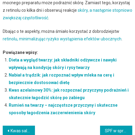
mocnego preparatu może podrażnić skórę. Zamiast tego, korzystaj
z retinolu co kilka dni i obserwuj reakcje
skóry, a następnie stopniowo
zwiększaj częstotliwość
.
Dbając o te aspekty, można śmiało korzystać z dobrodziejstw
retinolu, minimalizując ryzyko wystąpienia efektów ubocznych
.
Powiązane wpisy:
Dieta a wygląd twarzy: jak składniki odżywcze i nawyki
wpływają na kondycję skóry i rysy twarzy
Nabiał a trądzik: jak rozpoznać wpływ mleka na cerę i
bezpiecznie dostosować dietę
Kwas azelainowy 30%: jak rozpoznać przyczyny podrażnień i
skutecznie łagodzić skórę po zabiegu
Rumień na twarzy – najczęstsze przyczyny i skuteczne
sposoby łagodzenia zaczerwienienia skóry
Nawigacja
Kwas salicylowy z czym nie łączyć, by uniknąć podrażnień i zadbać o skuteczną pielęgnację skóry
SPF w sprayu czy kremie: jak wybrać formę ochrony dopasowaną do skóry i stylu życia