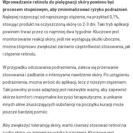
Wprowadzanie retinolu do pielęgnacji skóry powinno być
procesem stopniowym, aby zminimalizować ryzyko podrażnień.
Najlepiej rozpocząć od najniższego stężenia, na przykład 0,1%,
stosując produkt na oczyszczoną skórę co 2-3 dni. Taki tryb aplikacji
powinien trwać przez co najmniej dwa tygodnie. Kluczowe jest
monitorowanie reakcji skóry; jeśli nie występują skutki uboczne,
można stopniowo zwiększać zarówno częstotliwość stosowania, jak
i stężenie retinolu.
W przypadku odczuwania podrażnienia, zaleca się przerwanie
stosowania i zadbanie o intensywne nawilżenie skóry. Po ustąpieniu
podrażnienia, można wrócić do aplikacji, lecz z niższym stężeniem.
Taki powolny proces adaptacji jest niezwykle ważny, aby zapewnić
skórze komfort i maxymalne korzyści terapeutyczne, a unikanie
innych silnie złuszczających substancji na początku kuracji może
jeszcze bardziej pomóc.
Aby zwiększyć tolerancję skóry, warto również stosować retinol na
suchą skórę, co zmniejsza ryzyko łuszczenia. Kluczowe jest