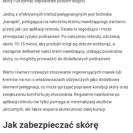
skóry i utrzymać odpowiedni poziom wilgoci.
Jedną z efektywnych metod pielęgnacyjnych jest technika
„kanapki”, polegająca na nałożeniu kremu nawilżającego zarówno
przed, jak i po aplikacji retinolu. Działa to łagodząco i może
zmniejszać ryzyko podrażnień. Po nałożeniu retinolu, odczekaj
około 10-15 minut, aby produkt mógł się dobrze wchłonąć, a
następnie delikatnie nałóż krem nawilżający, unikając pocierania
skóry, co mogłoby prowadzić do dodatkowych podrażnień.
Warto również rozważyć stosowanie regenerujących masek lub
kremów na noc o właściwościach odżywczych jako dodatkowy
element pielęgnacji, co może sprzyjać poprawie kondycji skóry oraz
zwiększeniu komfortu jej stosowania. Regularne nawilżenie po
aplikacji retinolu nie tylko pomaga w minimalizacji skutków
ubocznych, ale także wspiera skuteczność całej kuracji.
Jak zabezpieczać skórę