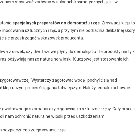
dzeniem stosować zarówno w salonach kosmetycznych, jak i w
ystanie
specjalnych preparatów do demontażu rzęs
. Zmywacz kleju to
 mocowania sztucznych rzęs, a przy tym nie podrażnia delikatnej skóry
 ściśle przestrzegać wskazówek producenta.
k oliwa z oliwek, czy dwufazowe płyny do demakijażu. Te produkty nie tyl
 oraz odżywiają nasze naturalne włoski. Kluczowe jest stosowanie ich
.
zygotowawczej. Wystarczy zagotować wodę i pochylić się nad
klej i uczyni proces ściągania łatwiejszym. Należy jednak zachować
 gwałtownego szarpania czy ciągnięcia za sztuczne rzęsy. Cały proces
li nam ochronić naturalne włoski przed uszkodzeniami.
ch bezpiecznego zdejmowania rzęs: