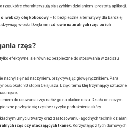
zęs, które charakteryzują się szybkim działaniem i prostotą aplikacji.
 oliwek
czy
olej kokosowy
– to bezpieczne alternatywy dla bardziej
odżywiają włoski. Dzięki nim
zdrowie naturalnych rzęs po ich
ania rzęs?
 tylko efektywne, ale również bezpieczne do stosowania w zaciszu
ie nachyl się nad naczyniem, przykrywając głowę ręcznikiem. Para
ynosić około 80 stopni Celsjusza. Dzięki temu klej trzymający sztuczne
 usunięcie,
ieniem do usuwania rzęs nałóż go na okolice oczu. Działa on niczym
zpieczne pozbycie się rzęs bez ryzyka podrażnienia skóry.
okładnym umyciu twarzy oraz zastosowaniu łagodnych technik działani
ralnych rzęs czy otaczających tkanek.
Korzystając z tych domowych