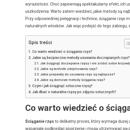
wyrazistości. Choć zapewniają spektakularny efekt, ich u
uszkodzenia. Warto zatem wiedzieć, jakie metody są najbe
Przy odpowiedniej pielęgnacji i technice, ściąganie rzęs 
naturalnych włosków. Jak więc podejść do tego zabiegu,
Spis treści
Co warto wiedzieć o ściąganiu rzęs?
Jakie są bezpieczne metody usuwania doczepianych rzęs?
Jak ściągnąć doczepiane rzęsy i nie zrobić sobie krzywd
Jakie są techniki zdejmowania rzęs?
Jakie preparaty do usuwania rzęs są najlepsze?
Jakie są domowe metody ściągania rzęs?
Czym i jak ściągnąć sztuczne rzęsy?
Jak dbać o naturalne rzęsy po zdjęciu sztucznych?
Co warto wiedzieć o ściąg
Ściąganie rzęs
to delikatny proces, który wymaga dużej 
wspaniale podkreślać spojrzenie i mogą utrzymywać się pr