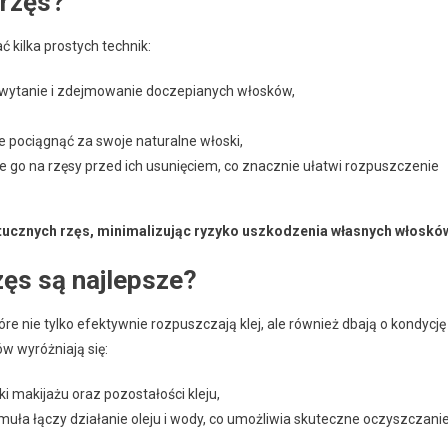
 rzęs?
 kilka prostych technik:
chwytanie i zdejmowanie doczepianych włosków,
e pociągnąć za swoje naturalne włoski,
ie go na rzęsy przed ich usunięciem, co znacznie ułatwi rozpuszczenie
ztucznych rzęs, minimalizując ryzyko uszkodzenia własnych włoskó
zęs są najlepsze?
tóre nie tylko efektywnie rozpuszczają klej, ale również dbają o kondycję
 wyróżniają się:
tki makijażu oraz pozostałości kleju,
rmuła łączy działanie oleju i wody, co umożliwia skuteczne oczyszczani