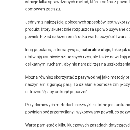
istnieje kilka sprawdzonych metod, które można z powo
domowym zaciszu.
Jednym z najczęściej polecanych sposobów jest wykorz
produkt, który skutecznie rozpuszcza spoiwo używane do
powiek. Przed nałożeniem środka warto oczyścić twarz i
Inną popularną alternatywą są
naturalne oleje
, takie ja
ułatwiają usunięcie sztucznych rzęs, ale także nawilżają
delikatnymi ruchami, aby nie narazić rzęs na uszkodzenia
Można również skorzystać z
pary wodnej
jako metody pr
naczyniem z gorącą parą. To działanie pomoże zmiękczyć 
ostrożność, aby uniknąć poparzeń.
Przy domowych metodach niezwykle istotne jest unikanie
powinien być przemyślany i wykonywany powoli, co pozwo
Warto pamiętać o kilku kluczowych zasadach dotyczący