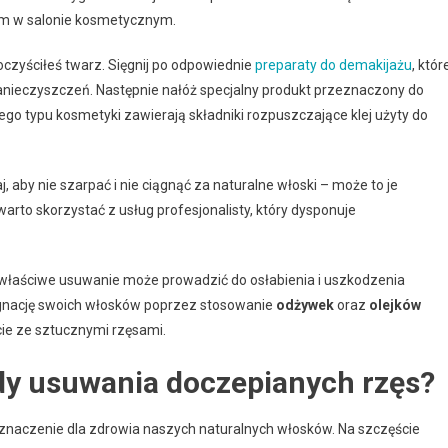
tom w salonie kosmetycznym.
oczyściłeś twarz. Sięgnij po odpowiednie
preparaty do demakijażu
, któr
anieczyszczeń. Następnie nałóż specjalny produkt przeznaczony do
go typu kosmetyki zawierają składniki rozpuszczające klej użyty do
, aby nie szarpać i nie ciągnąć za naturalne włoski – może to je
warto skorzystać z usług profesjonalisty, który dysponuje
ewłaściwe usuwanie może prowadzić do osłabienia i uszkodzenia
lęgnację swoich włosków poprzez stosowanie
odżywek
oraz
olejków
ie ze sztucznymi rzęsami.
dy usuwania doczepianych rzęs?
aczenie dla zdrowia naszych naturalnych włosków. Na szczęście