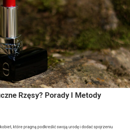
uczne Rzęsy? Porady I Metody
obiet, które pragną podkreślić swoją urodę i dodać spojrzeniu