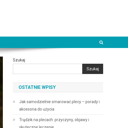
Szukaj
Szukaj
OSTATNIE WPISY
Jak samodzielnie smarować plecy – porady i
akcesoria do użycia
Trądzik na plecach: przyczyny, objawy i
skuteczne leczenie