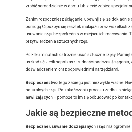
zrobić samodzielnie w domu lub zlecić zabieg specjalis
Zanim rozpoczniesz ściąganie, upewnij się, że dokładnie 
pomogą Ci pozbyć się resztek makijażu oraz wszelkich z
usuwania rzęs bezpośrednio w miejscu ich mocowania. Te
przytwierdzenia sztucznych rzęs.
Po kilku minutach ostrożnie usuń sztuczne rzęsy. Pamiętaj
uszkodzić. Jeśli napotkasz trudności podczas ściągania, 
doświadczeniem oraz odpowiednimi narzędziami.
Bezpieczeństwo
tego zabiegu jest niezwykle ważne. Ni
naturalnych rzęs. Po zakończeniu procesu zadbaj o pie
nawilżających
– pomoże to im się odbudować po kontakc
Jakie są bezpieczne meto
Bezpieczne usuwanie doczepianych rzęs
ma ogromne zn