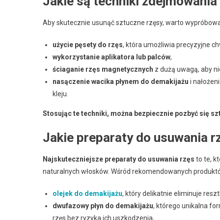
Jakie są techniki zdejmowania
Aby skutecznie usunąć sztuczne rzęsy, warto wypróbować
użycie pęsety do rzęs
, która umożliwia precyzyjne 
wykorzystanie aplikatora lub palców
,
ściaganie rzęs magnetycznych
z dużą uwagą, aby ni
nasączenie wacika płynem do demakijażu
i nałożen
kleju.
Stosując te techniki, można bezpiecznie pozbyć się s
Jakie preparaty do usuwania r
Najskuteczniejsze preparaty do usuwania rzęs
to te, k
naturalnych włosków. Wśród rekomendowanych produktów
olejek do demakijażu
, który delikatnie eliminuje resz
dwufazowy płyn do demakijażu
, którego unikalna fo
rzęs bez ryzyka ich uszkodzenia,